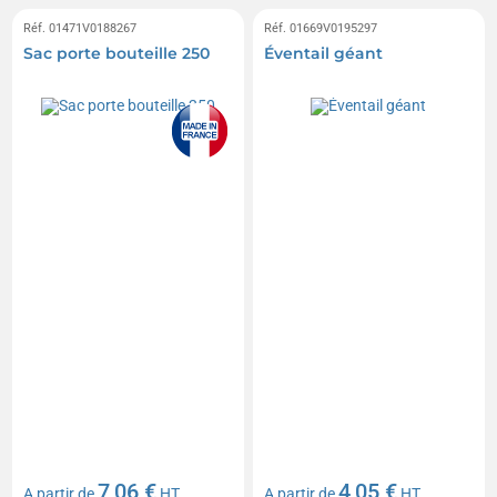
Réf. 01471V0188267
Réf. 01669V0195297
Sac porte bouteille 250
Éventail géant
7,06 €
4,05 €
A partir de
HT
A partir de
HT