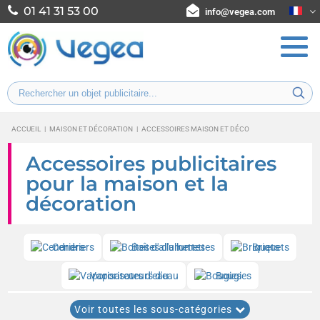
01 41 31 53 00
info@vegea.com
ACCUEIL
|
MAISON ET DÉCORATION
|
ACCESSOIRES MAISON ET DÉCO
Accessoires publicitaires
pour la maison et la
décoration
Cendriers
Boîtes d'allumettes
Briquets
Vaporisateurs d'eau
Bougies
Accessoires maison écologiques, bio, recyclés liés au développement du
Voir toutes les sous-catégories