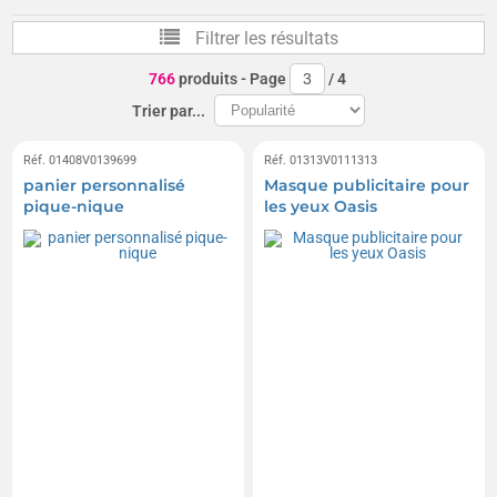
Désodorisants
Masques de nuit
Filtrer les résultats
Parfums d'ambiance
Accessoires de décoration
766
produits
- Page
/
4
Briquets Bic
Photophores
Trier par...
Sacs porte-bouteilles
Chausse-pieds
Tirelires
Réf. 01408V0139699
Réf. 01313V0111313
panier personnalisé
Masque publicitaire pour
Oreillers gonflables
Paniers
Multiprises
pique-nique
les yeux Oasis
Allume-gaz et allume-bougie
Thermomètres
Diffuseurs de parfum
Thermomètres extérieurs
Accessoires maison
Bougies électroniques à LED
Porte-photos
Ramasse-monnaie
Cintres
Diffuseurs d'huiles essentielles
Kits et trousses à couture
Tapettes à mouches