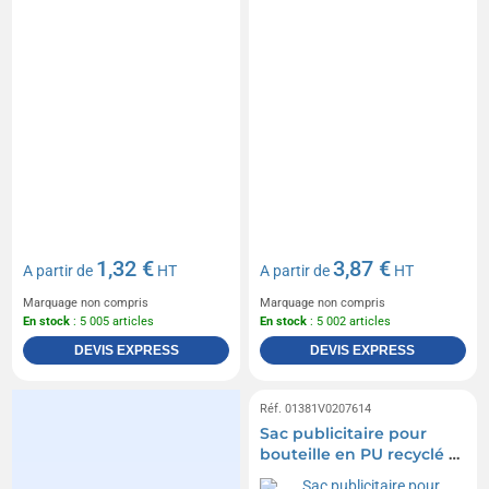
1,32 €
3,87 €
A partir de
HT
A partir de
HT
Marquage non compris
Marquage non compris
En stock
: 5 005 articles
En stock
: 5 002 articles
DEVIS EXPRESS
DEVIS EXPRESS
Réf. 01381V0207614
Sac publicitaire pour
bouteille en PU recyclé à
fermeture éclair - 1.8 L