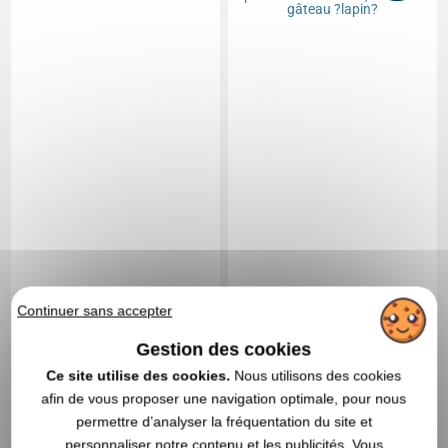
3,40 €
2,98 €
A partir de
HT
A partir de
HT
Continuer sans accepter
Marquage compris
Marquage non compris
Gestion des cookies
En stock
: 5 228 articles
Ce site utilise des cookies.
Nous utilisons des cookies
DEVIS EXPRESS
DEVIS EXPRESS
afin de vous proposer une navigation optimale, pour nous
permettre d’analyser la fréquentation du site et
Réf. 01307V0031518
Réf. 01484V0115731
personnaliser notre contenu et les publicités. Vous