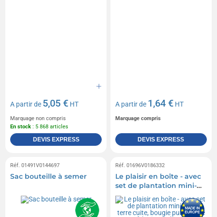
5,05 €
1,64 €
A partir de
HT
A partir de
HT
Marquage non compris
Marquage compris
En stock
: 5 868 articles
DEVIS EXPRESS
DEVIS EXPRESS
Réf. 01491V0144697
Réf. 01696V0186332
Sac bouteille à semer
Le plaisir en boîte - avec
set de plantation mini-
pot en terre cuite, bougie
publicitaire ?uf, lapin en
chocolat