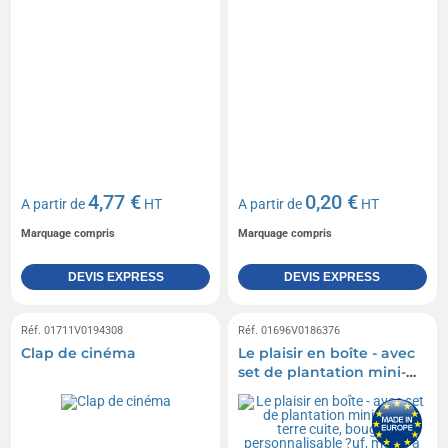
4,77 €
0,20 €
A partir de
HT
A partir de
HT
Marquage compris
Marquage compris
DEVIS EXPRESS
DEVIS EXPRESS
Réf. 01711V0194308
Réf. 01696V0186376
Clap de cinéma
Le plaisir en boîte - avec
set de plantation mini-
pot en terre cuite, bougie
personnalisable ?uf,
moule à gâteau ?lapin?