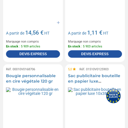
Radios douche ou radio étanches
Sangles à bagage
Caisses et boîtes de rangement
Vide-poches
Arrosoirs
Entonnoirs
Sacs à bûches
14,56 €
1,11 €
A partir de
HT
A partir de
HT
Encens
Pelles à neige
Pinces à linge
Marquage non compris
Marquage non compris
En stock
: 5 909 articles
En stock
: 5 903 articles
Veilleuses
Cale-portes et bloqueurs de portes
DEVIS EXPRESS
DEVIS EXPRESS
Boîtes à dents
Télescopes
Réf. 00010V0168706
5,0
Réf. 01510V0125903
Bougie personnalisable
Sac publicitaire bouteille
en cire végétale 120 gr
en papier luxe
10x38x10cm