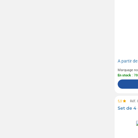
A partir d
Marquage no
En stock
: 78
5,0
Réf.
Set de 4