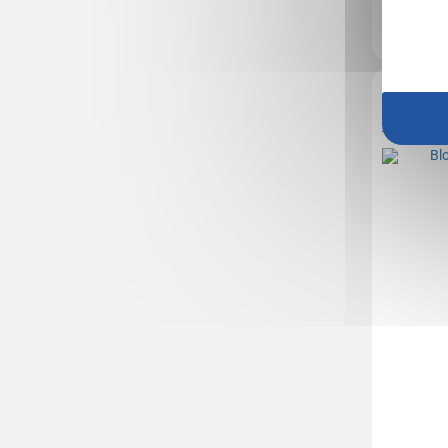
En stock
: 72
Réf. 00053V
Bloqueu
Antibact