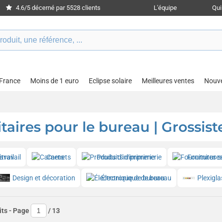
4.6/5 décerné par 5528 clients
L'équipe
Qu
 France
Moins de 1 euro
Eclipse solaire
Meilleures ventes
Nouv
taires pour le bureau | Grossist
étravail
Carnets
Produits d'imprimerie
Fournitures
Design et décoration
Électronique de bureau
Plexigla
its
- Page
/
13