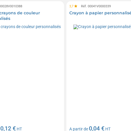
 00028V0010388
3,7
Réf. 00041V0000339
 crayons de couleur
Crayon à papier personnalis
lisés
0,12 €
0,04 €
e
HT
A partir de
HT