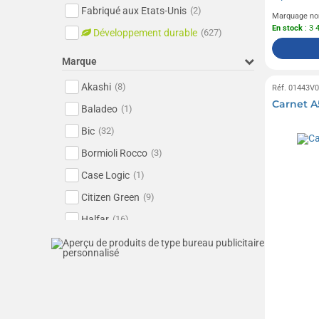
Fabriqué aux Etats-Unis
(2)
Marquage no
En stock
: 3 
Développement durable
(627)
Marque
Akashi
(8)
Réf. 01443V
Carnet A
Baladeo
(1)
Bic
(32)
Bormioli Rocco
(3)
Case Logic
(1)
Citizen Green
(9)
Halfar
(16)
Kariban
(2)
Kingly
(12)
Le Petit Carré de Chocolat
(7)
Livoo
(5)