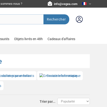
i sommes-nous ?
info@vegea.com
Rechercher
eautés
Objets livrés en 48h
Cadeaux d'affaires
e
 scolaires pour enfants
Grossiste informatique
s
Trier par...