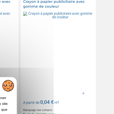
é avec
Crayon à papier publicitaire avec
gomme de couleur
oser
0,04 €
A partir de
HT
 site
x que
Marquage non compris