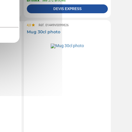
En stock
: 568 272 articles
DEVIS EXPRESS
4,0
Réf. 01449V0099826
Mug 30cl photo