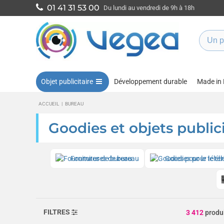
01 41 31 53 00
Du lundi au vendredi de 9h à 18h
Objet publicitaire
Développement durable
Made in
ACCUEIL
|
BUREAU
Goodies et objets publici
Fournitures de bureau
Goodies pour le tél
FILTRES
3 412
produ