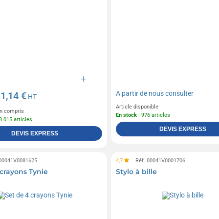
A partir de
nous consulter
1,14 €
e
HT
Article disponible
n compris
En stock
: 976 articles
8 015 articles
DEVIS EXPRESS
DEVIS EXPRESS
 00041V0081625
4,7
Réf. 00041V0001706
 crayons Tynie
Stylo à bille