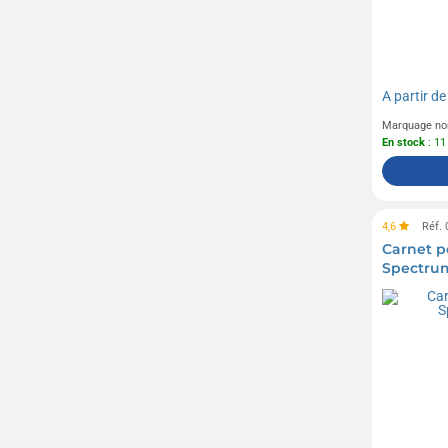
MUSE
(8)
Moleskine
(25)
Parker
(3)
A partir d
Pilot
(1)
Marquage no
Prodir
(4)
En stock
: 11
Rotring
(2)
Senator
(2)
4,6
Réf.
Sol's
(1)
Carnet p
Stabilo
(4)
Spectrum
Swiss Peak
(5)
Telefunken
(1)
Troïka
(15)
UMA
(1)
Victorinox
(1)