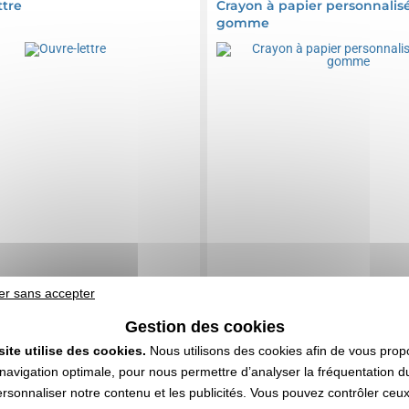
ttre
Crayon à papier personnalis
gomme
er sans accepter
Gestion des cookies
site utilise des cookies.
Nous utilisons des cookies afin de vous prop
0,16 €
0,05 €
e
HT
A partir de
HT
navigation optimale, pour nous permettre d’analyser la fréquentation du
ersonnaliser notre contenu et les publicités. Vous pouvez contrôler ceu
n compris
Marquage non compris