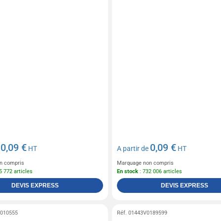
0,09 €
0,09 €
e
HT
A partir de
HT
n compris
Marquage non compris
5 772 articles
En stock
: 732 006 articles
DEVIS EXPRESS
DEVIS EXPRESS
0010555
Réf. 01443V0189599