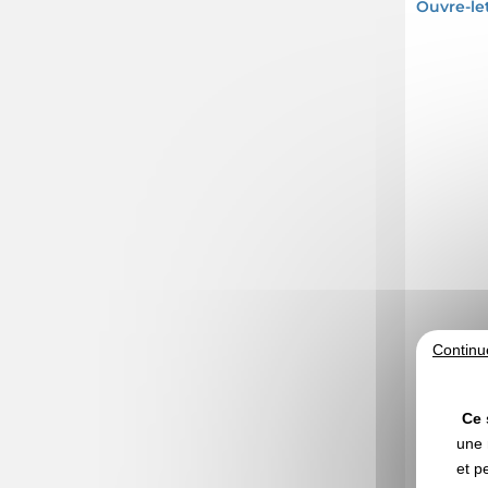
Ouvre-le
Continu
Ce 
A partir d
une 
et p
Marquage no