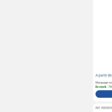
A partir d
Marquage no
En stock
: 73
Réf. 00028V