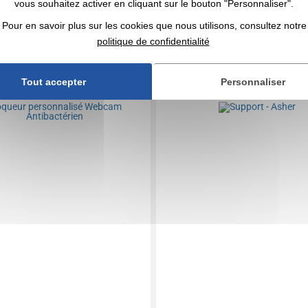
9 123 articles
En stock
: 602 708 articles
vous souhaitez activer en cliquant sur le bouton "Personnaliser".
DEVIS EXPRESS
DEVIS EXPRESS
Pour en savoir plus sur les cookies que nous utilisons, consultez notre
politique de confidentialité
0144139
Réf. 00053V0190940
r personnalisé Webcam
Support - Asher
Tout accepter
Personnaliser
érien