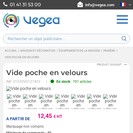
01 41 31 53 00
info@vegea.com
ACCUEIL
|
MAISON ET DÉCORATION
|
ÉQUIPEMENTS DE LA MAISON
|
PANIÈRE
|
VIDE POCHE EN VELOURS
PRODUIT SUIVANT
Vide poche en velours
Réf.
01539V0127403
En stock
: 791 articles
12,45
€ HT
A PARTIR DE
Marquage non compris