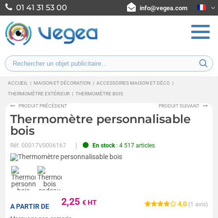
01 41 31 53 00
info@vegea.com
ACCUEIL
|
MAISON ET DÉCORATION
|
ACCESSOIRES MAISON ET DÉCO
|
THERMOMÈTRE EXTÉRIEUR
|
THERMOMÈTRE BOIS
PRODUIT PRÉCÉDENT
PRODUIT SUIVANT
Thermomètre personnalisable
bois
Réf.
00017V0006167
En stock
: 4 517 articles
2,25
€ HT
4,0
(
1
avis)
A PARTIR DE