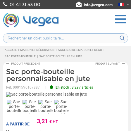
01 41 31 53 00
info@vegea.com
ACCUEIL
|
MAISON ET DÉCORATION
|
ACCESSOIRES MAISON ET DÉCO
|
SAC PORTE-BOUTEILLE
|
SAC PORTE-BOUTEILLE EN JUTE
PRODUIT PRÉCÉDENT
PRODUIT SUIVANT
Sac porte-bouteille
personnalisable en jute
Réf.
00015V0107887
En stock
: 3 297 articles
3,21
€ HT
A PARTIR DE