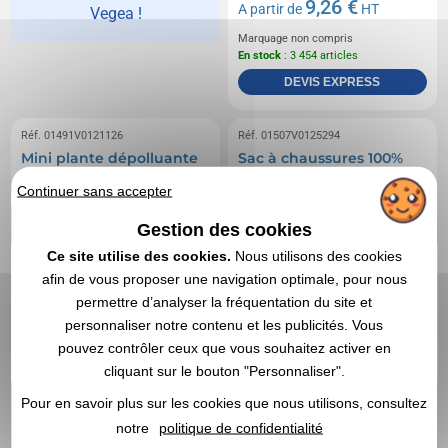
9,26 €
A partir de
HT
Vegea !
Marquage non compris
En stock
: 3 454 articles
DEVIS EXPRESS
Réf. 01491V0121126
Réf. 01507V0125294
Mini plante dépolluante
Sac à chaussures 100%
en pot céramique
imprimé
Continuer sans accepter
Gestion des cookies
Ce site utilise des cookies.
Nous utilisons des cookies
afin de vous proposer une navigation optimale, pour nous
permettre d’analyser la fréquentation du site et
personnaliser notre contenu et les publicités. Vous
pouvez contrôler ceux que vous souhaitez activer en
cliquant sur le bouton "Personnaliser".
Pour en savoir plus sur les cookies que nous utilisons, consultez
notre
politique de confidentialité