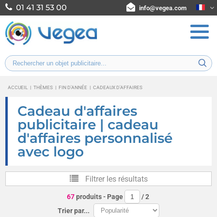
01 41 31 53 00
info@vegea.com
ACCUEIL
|
THÈMES
|
FIN D'ANNÉE
|
CADEAUX D'AFFAIRES
Cadeau d'affaires
publicitaire | cadeau
d'affaires personnalisé
avec logo
Filtrer les résultats
67
produits
- Page
/
2
Trier par...