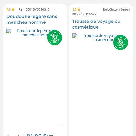
4,9
Réf. 00015V0096342
5,0
Réf.
Citizen Green
00003V0115697
Doudoune légère sans
Trousse de voyage ou
manches homme
cosmétique