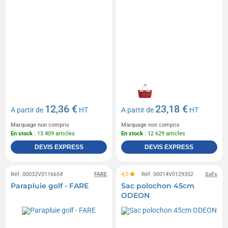
12,36 €
23,18 €
A partir de
HT
A partir de
HT
Marquage non compris
Marquage non compris
En stock
: 13 409 articles
En stock
: 12 629 articles
DEVIS EXPRESS
DEVIS EXPRESS
Réf. 00032V0116654
FARE
4,0
Réf. 00014V0129352
Sol's
Parapluie golf - FARE
Sac polochon 45cm
ODEON