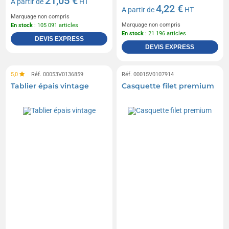
21,05 €
A partir de
HT
4,22 €
A partir de
HT
Marquage non compris
Marquage non compris
En stock
: 105 091 articles
En stock
: 21 196 articles
DEVIS EXPRESS
DEVIS EXPRESS
5,0
Réf. 00053V0136859
Réf. 00015V0107914
Tablier épais vintage
Casquette filet premium