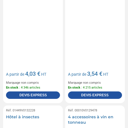
4,03 €
3,54 €
A partir de
HT
A partir de
HT
Marquage non compris
Marquage non compris
En stock
: 4 346 articles
En stock
: 4 215 articles
DEVIS EXPRESS
DEVIS EXPRESS
Réf. 01449V0132228
Réf. 00010V0129478
Hôtel à insectes
4 accessoires à vin en
tonneau