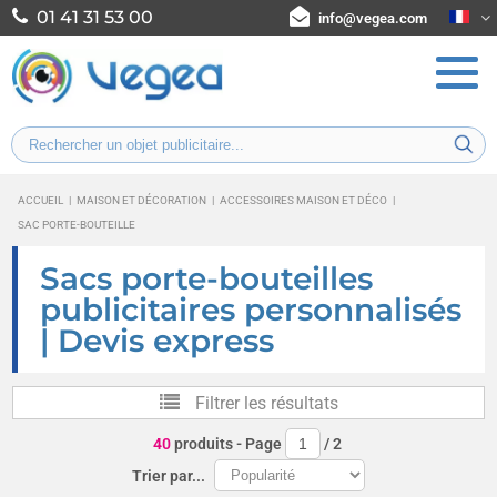
01 41 31 53 00
info@vegea.com
ACCUEIL
|
MAISON ET DÉCORATION
|
ACCESSOIRES MAISON ET DÉCO
|
SAC PORTE-BOUTEILLE
Sacs porte-bouteilles
publicitaires personnalisés
| Devis express
Filtrer les résultats
40
produits
- Page
/
2
Trier par...