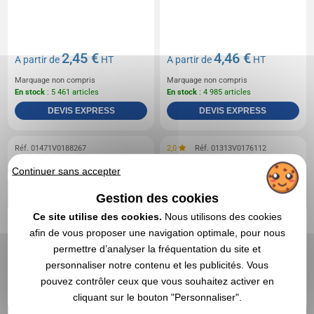
2,45 €
4,46 €
A partir de
HT
A partir de
HT
Marquage non compris
Marquage non compris
En stock
: 5 461 articles
En stock
: 4 985 articles
DEVIS EXPRESS
DEVIS EXPRESS
Réf. 01471V0188267
2,0
Réf. 01313V0176112
Sac porte bouteille 250
Sac publicitaire à
Continuer sans accepter
bouteilles Six 4 You
Gestion des cookies
Ce site utilise des cookies.
Nous utilisons des cookies
afin de vous proposer une navigation optimale, pour nous
permettre d’analyser la fréquentation du site et
personnaliser notre contenu et les publicités. Vous
pouvez contrôler ceux que vous souhaitez activer en
cliquant sur le bouton "Personnaliser".