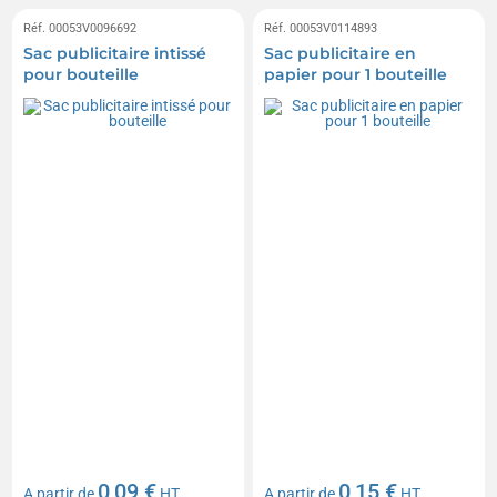
Réf. 00053V0096692
Réf. 00053V0114893
Sac publicitaire intissé
Sac publicitaire en
pour bouteille
papier pour 1 bouteille
0,09 €
0,15 €
A partir de
HT
A partir de
HT