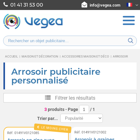
01 41 31 53 00
info@vegea.com
ACCUEIL
|
MAISON ET DÉCORATION
|
ACCESSOIRES MAISON ET DÉCO
|
ARROSOIR
Arrosoir publicitaire
personnalisé
Filtrer les résultats
3
produits
- Page
/
1
Trier par...
LE MOINS CHER
Réf. 01491V0121002
Réf. 01491V0121085
Arrosoir à graines