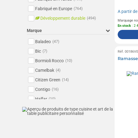
Fabriqué en Europe
(764)
A partir d
Développement durable
(494)
Marquage no
En stock
: 2 
Marque
Baladeo
(47)
Bic
(7)
Réf. 00186V
Ramasse
Bormioli Rocco
(10)
Camelbak
(4)
Citizen Green
(14)
Contigo
(16)
Halfar
(10)
Haribo
(1)
Kambukka
(8)
Kariban
(2)
Livoo
(74)