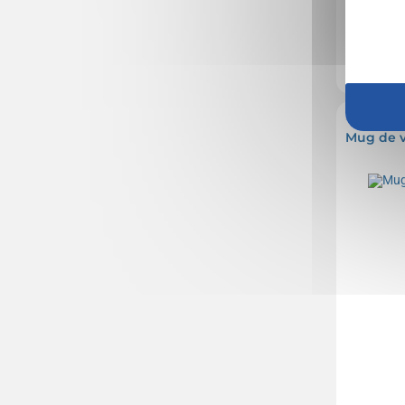
Marquage no
En stock
: 2 
Réf. 00028V
Mug de v