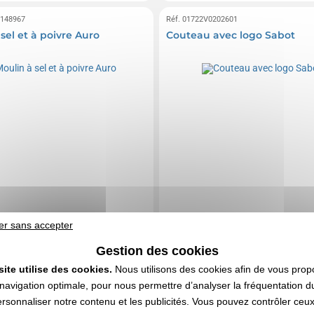
0148967
Réf. 01722V0202601
sel et à poivre Auro
Couteau avec logo Sabot
er sans accepter
Gestion des cookies
site utilise des cookies.
Nous utilisons des cookies afin de vous prop
navigation optimale, pour nous permettre d’analyser la fréquentation du
ersonnaliser notre contenu et les publicités. Vous pouvez contrôler ceu
9,20 €
7,52 €
e
HT
A partir de
HT