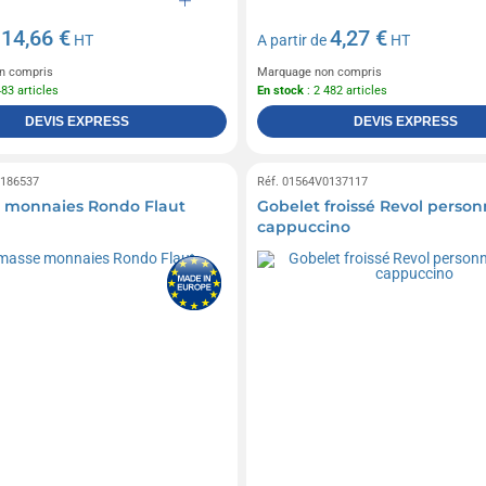
14,66 €
4,27 €
e
HT
A partir de
HT
n compris
Marquage non compris
483 articles
En stock
: 2 482 articles
DEVIS EXPRESS
DEVIS EXPRESS
0186537
Réf. 01564V0137117
 monnaies Rondo Flaut
Gobelet froissé Revol person
cappuccino