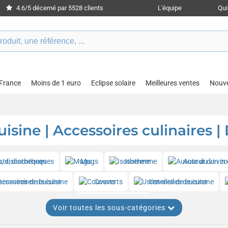
4.6/5 décerné par 5528 clients
L'équipe
Qu
 France
Moins de 1 euro
Eclipse solaire
Meilleures ventes
Nouv
uisine | Accessoires culinaires |
nts, discotheques
Mugs
Isotherme
Autour du vin
Accessoires de cuisine
Couverts
Ustensiles de cuisine
Electroménager
Voir toutes les sous-catégories