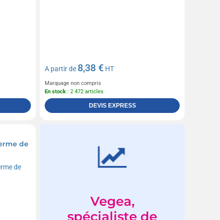
8,38 €
A partir de
HT
Marquage non compris
En stock
: 2 472 articles
DEVIS EXPRESS
herme de
Vegea,
spécialiste de