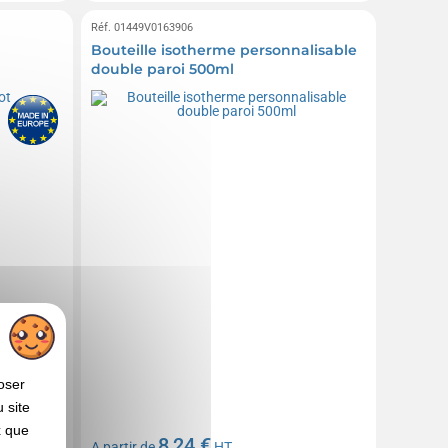
Réf. 01449V0163906
Bouteille isotherme personnalisable
double paroi 500ml
oser
 site
x que
8,24 €
A partir de
HT