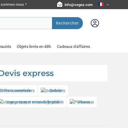
i sommes-nous ?
info@vegea.com
Rechercher
eautés
Objets livrés en 48h
Cadeaux d'affaires
 Devis express
 coffrets sommeliers
Gobelets
Usage unique et vaisselle jetable
Plateaux