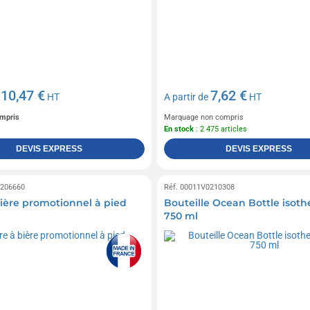
10,47 €
7,62 €
e
HT
A partir de
HT
mpris
Marquage non compris
En stock
: 2 475 articles
DEVIS EXPRESS
DEVIS EXPRESS
0206660
Réf. 00011V0210308
bière promotionnel à pied
Bouteille Ocean Bottle isot
750 ml