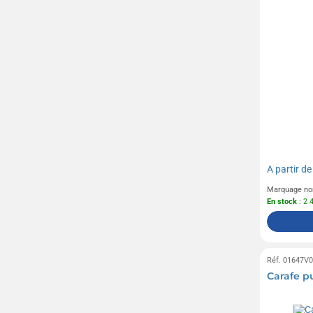
A partir d
Marquage no
En stock
: 2 
Réf. 01647V
Carafe pu