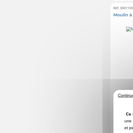
Réf. 00011V
Moulin à 
Continu
Ce 
une 
et p
A partir d