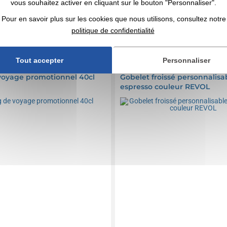
vous souhaitez activer en cliquant sur le bouton "Personnaliser".
n compris
Marquage non compris
Pour en savoir plus sur les cookies que nous utilisons, consultez notre
456 articles
En stock
: 2 455 articles
politique de confidentialité
DEVIS EXPRESS
DEVIS EXPRESS
Tout accepter
Personnaliser
0068360
Réf. 01564V0137116
oyage promotionnel 40cl
Gobelet froissé personnalisa
espresso couleur REVOL