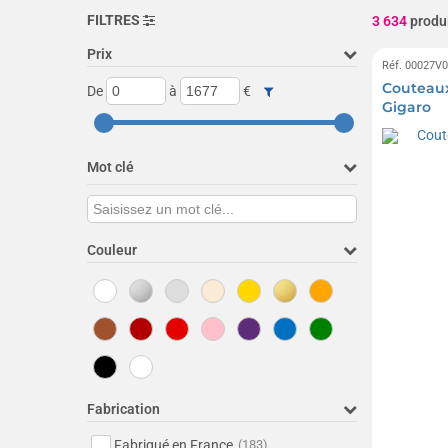
FILTRES
3 634
produ
Prix
Réf. 00027V
Couteaux
De
à
€
Gigaro
Mot clé
Couleur
Fabrication
Fabriqué en France
(183)