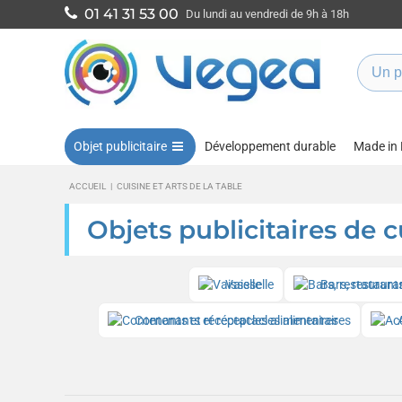
01 41 31 53 00
Du lundi au vendredi de 9h à 18h
Objet publicitaire
Développement durable
Made in
ACCUEIL
|
CUISINE ET ARTS DE LA TABLE
Objets publicitaires de c
Vaisselle
Bars, restaura
Contenants et réceptacles alimentaires