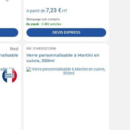
7,23 €
A partir de
HT
Marquage non compris
En stock
: 2 482 articles
DEVIS EXPRESS
Revol
Réf. 01443V0213546
nalisable
Verre personnalisable à Martini en
cuivre, 300ml