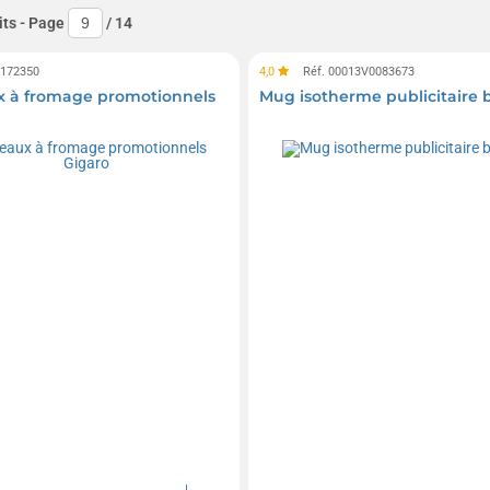
its
- Page
/
14
0172350
4,0
Réf. 00013V0083673
 à fromage promotionnels
Mug isotherme publicitaire b