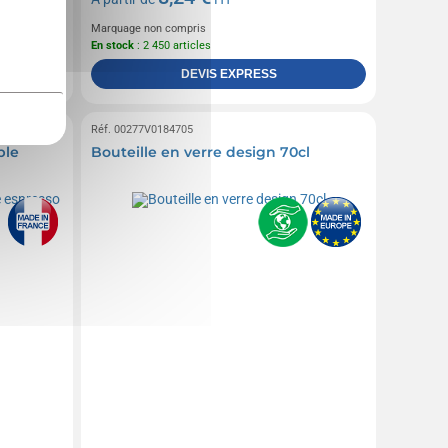
Marquage non compris
En stock
: 2 450 articles
DEVIS EXPRESS
Revol
Réf. 00277V0184705
ble
Bouteille en verre design 70cl