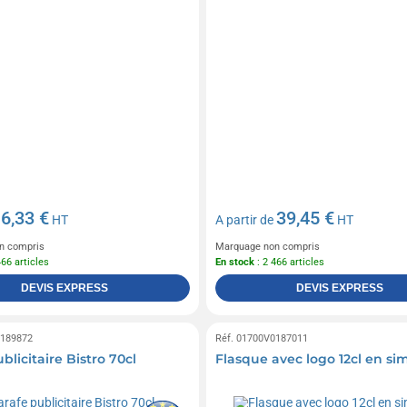
6,33 €
39,45 €
e
HT
A partir de
HT
n compris
Marquage non compris
466 articles
En stock
: 2 466 articles
DEVIS EXPRESS
DEVIS EXPRESS
0189872
Réf. 01700V0187011
blicitaire Bistro 70cl
Flasque avec logo 12cl en simi