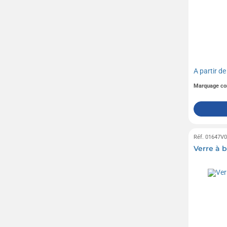
MUSE
(8)
Pen Duick
(1)
Revol
(4)
Senator
(1)
A partir d
Sol's
(3)
Marquage co
Swiss Peak
(4)
Troïka
(3)
Réf. 01647V
Verre à 