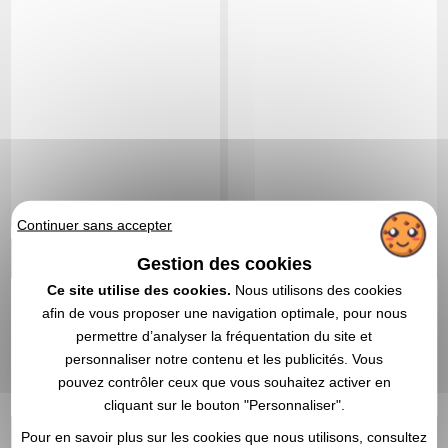
Continuer sans accepter
Gestion des cookies
9,91 €
6,25 €
A partir de
HT
A partir de
HT
Ce site utilise des cookies.
Nous utilisons des cookies
Marquage non compris
Marquage non compris
afin de vous proposer une navigation optimale, pour nous
En stock
: 4 203 articles
En stock
: 3 949 articles
permettre d’analyser la fréquentation du site et
DEVIS EXPRESS
DEVIS EXPRESS
personnaliser notre contenu et les publicités. Vous
pouvez contrôler ceux que vous souhaitez activer en
Réf. 01505V0214930
Réf. 01408V0076911
cliquant sur le bouton "Personnaliser".
Pagaie en bambou pour
Plateau en bambou
Pour en savoir plus sur les cookies que nous utilisons, consultez
événements - Pour