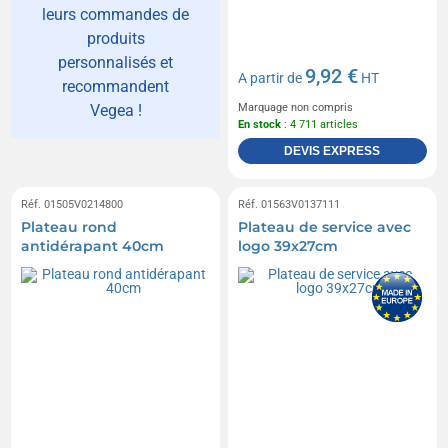
leurs commandes de
produits
personnalisés et
9,92 €
A partir de
HT
recommandent
Vegea !
Marquage non compris
En stock
: 4 711 articles
DEVIS EXPRESS
Réf. 01505V0214800
Réf. 01563V0137111
Plateau rond
Plateau de service avec
antidérapant 40cm
logo 39x27cm