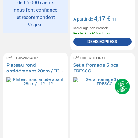
de 65.000 clients
nous font confiance
et recommandent
4,17 €
A partir de
HT
Vegea !
Marquage non compris
En stock
: 7 615 articles
DEVIS EXPRESS
Réf. 01505V0214802
Réf. 00013V0111630
Plateau rond
Set à fromage 3 pcs
antidérapant 28cm / 11?
FRESCO
11?