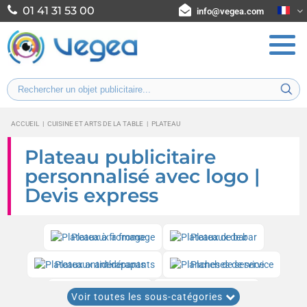
01 41 31 53 00
info@vegea.com
ACCUEIL
|
CUISINE ET ARTS DE LA TABLE
|
PLATEAU
Plateau publicitaire
personnalisé avec logo |
Devis express
Plateaux à fromage
Plateaux de bar
Plateaux antidérapants
Planches de service
Plateaux en bois
Planches à pizza
Voir toutes les sous-catégories