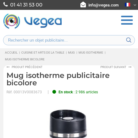
01 41 31 53 00
info@vegea.com
ACCUEIL
|
CUISINE ET ARTS DE LA TABLE
|
MUG
|
MUG ISOTHERME
|
MUG ISOTHERME BICOLORE
PRODUIT PRÉCÉDENT
PRODUIT SUIVANT
Mug isotherme publicitaire
bicolore
Réf.
00013V0083673
En stock
: 2 986 articles