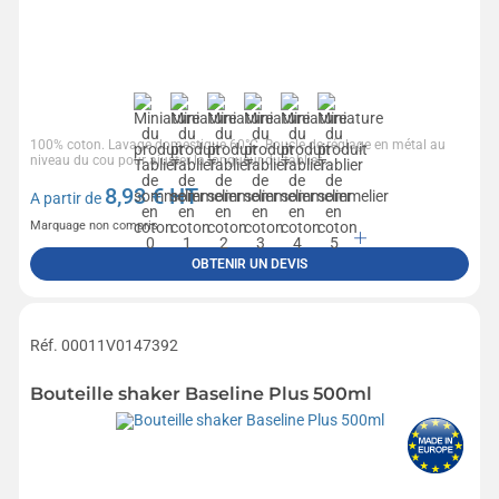
100% coton. Lavage domestique 60°C. Boucle de réglage en métal au
niveau du cou pour ajuster la longueur du tablier....
8,93
€ HT
A partir de
Marquage non compris
OBTENIR UN DEVIS
Réf. 00011V0147392
Bouteille shaker Baseline Plus 500ml