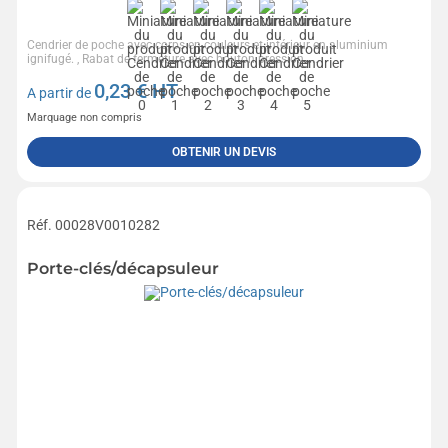
Cendrier de poche avec corps en couleurs et intérieur en aluminium
ignifugé. , Rabat de fermeture avec bouton pression.,...
0,23
€ HT
A partir de
Marquage non compris
OBTENIR UN DEVIS
Réf. 00028V0010282
Porte-clés/décapsuleur