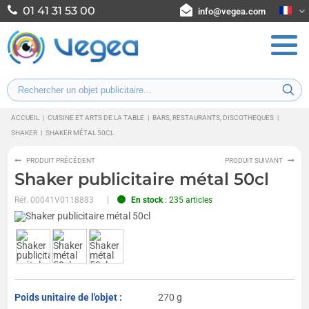
01 41 31 53 00
info@vegea.com
ACCUEIL
|
CUISINE ET ARTS DE LA TABLE
|
BARS, RESTAURANTS, DISCOTHEQUES
|
SHAKER
|
SHAKER MÉTAL 50CL
PRODUIT PRÉCÉDENT
PRODUIT SUIVANT
Shaker publicitaire métal 50cl
Réf.
00041V0118883
En stock
: 235 articles
Poids unitaire de l'objet :
270 g