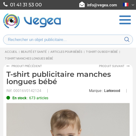
01 41 31 53 00
info@vegea.com
ACCUEIL
|
BEAUTÉ ET SANTÉ
|
ARTICLES POUR BÉBÉS
|
T-SHIRT OU BODY BÉBÉ
|
T-SHIRT MANCHES LONGUES BÉBÉ
PRODUIT PRÉCÉDENT
PRODUIT SUIVANT
T-shirt publicitaire manches
longues bébé
Réf.
00016V0142124
Marque :
Larkwood
En stock
: 673 articles