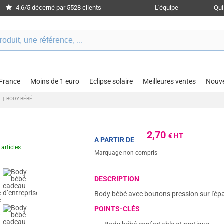
4.6/5 décerné par 5528 clients
L'équipe
Qu
 France
Moins de 1 euro
Eclipse solaire
Meilleures ventes
Nouv
É
|
BODY BÉBÉ
2,70
€ HT
A PARTIR DE
 articles
Marquage non compris
DESCRIPTION
Body bébé avec boutons pression sur l'épau
POINTS-CLÉS