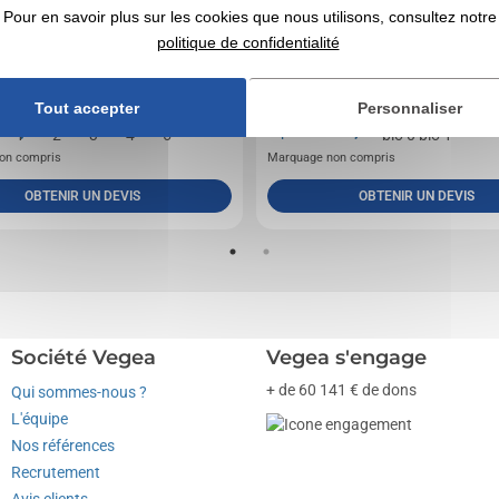
Pour en savoir plus sur les cookies que nous utilisons, consultez notre
politique de confidentialité
0% coton peigné Ringspun, Colletage au col,
Body bébé, 100% coton issu de l’agriculture bio
es et entrejambe, Emmanchures américaines,
Colletage au col, bas de manches et entrejambe,
Emmanchures...
Tout accepter
Personnaliser
3,25
€ HT
5,51
€ HT
de
A partir de
on compris
Marquage non compris
OBTENIR UN DEVIS
OBTENIR UN DEVIS
Société Vegea
Vegea s'engage
+ de 60 141 € de dons
Qui sommes-nous ?
L'équipe
Nos références
Recrutement