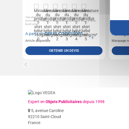
Tee-shirt bébé, 100% coton peigné Ringspun, Softek
Body bébé, 10
Innovation Process®, Bande de propreté au col, Col avec
bas de manch
bord côte...
Fermeture...
nous consulter
A partir de
A partir 
Article disponible
Marquage n
OBTENIR UN DEVIS
Expert en
Objets Publicitaires
depuis 1998
5, avenue Caroline
92210 Saint-Cloud
France