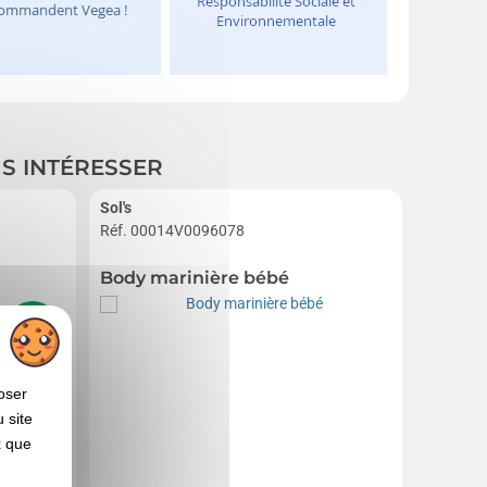
US INTÉRESSER
Sol's
Réf. 00014V0096078
Réf. 01
Body marinière bébé
Attach
oser
 site
x que