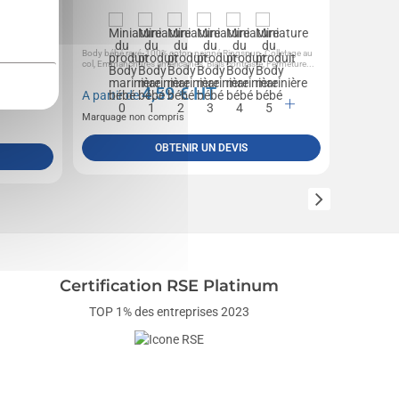
logique,
Body bébé rayé, 100% coton peigné Ringspun, Colletage au
Cordon plat 
col, Emmanchures américaines, Biais contrasté, Fermeture...
quadri sur to
4,59
€ HT
A partir de
A partir 
Marquage non compris
Marquage 
OBTENIR UN DEVIS
Certification RSE Platinum
TOP 1% des entreprises 2023