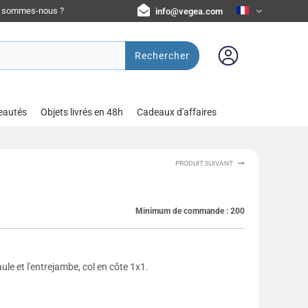
i sommes-nous ?
info@vegea.com
Rechercher
eautés
Objets livrés en 48h
Cadeaux d'affaires
PRODUIT SUIVANT
Minimum de commande :
200
le et l'entrejambe, col en côte 1x1.