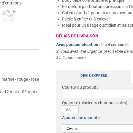
Body bébé confortable et pratique
Fermeture par boutons-pression sur l'é
Col en côte 1x1 pour un ajustement par
Facile à enfiler et à enlever
Idéal pour un usage quotidien et les so
DÉLAIS DE LIVRAISON
Avec personnalisation :
2 à 4 semaines
Si vous avez une urgence, précisez-le dan
3 à 5 jours ouvrés
DEVIS EXPRESS
 - marine - rouge - rose
Couleur du produit :
 - 12 mois - 06 mois -
Quantité
(plusieurs choix possibles) :
Ajouter une quantité