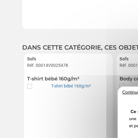
DANS CETTE CATÉGORIE, CES OBJE
Sol's
Sol's
Réf. 00014V0025478
Réf. 000
T-shirt bébé 160g/m²
Body c
Continu
Ce 
une 
et p