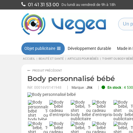
01 41 31 53 00
Du lundi au vendredi de 9h à 18h
Objet publicitaire
Développement durable
Made in
ACCUEIL
|
BEAUTÉ ET SANTÉ
|
ARTICLES POUR BÉBÉS
|
T-SHIRT OU BODY BÉB
PRODUIT PRÉCÉDENT
Body personnalisé bébé
Réf.
00016V0141948
Marque :
Jhk
En stock
: 4 530