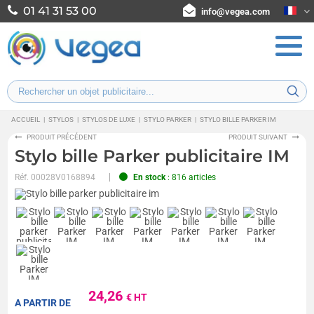
01 41 31 53 00
info@vegea.com
ACCUEIL
|
STYLOS
|
STYLOS DE LUXE
|
STYLO PARKER
|
STYLO BILLE PARKER IM
PRODUIT PRÉCÉDENT
PRODUIT SUIVANT
Stylo bille Parker publicitaire IM
Réf.
00028V0168894
En stock
: 816 articles
24,26
€ HT
A PARTIR DE