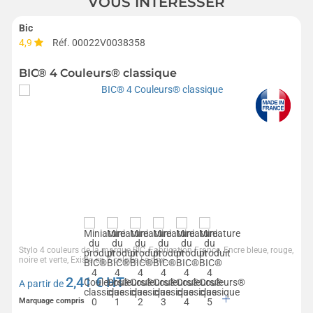
VOUS INTÉRESSER
Bic
4,9
Réf. 00022V0038358
BIC® 4 Couleurs® classique
Stylo 4 couleurs de la marque BIC, Fabrication France, Encre bleue, rouge,
noire et verte, Existe en 7 coloris Le prix...
2,41
€ HT
A partir de
Marquage compris