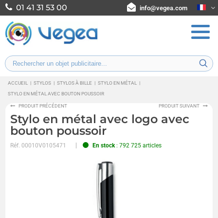
01 41 31 53 00
info@vegea.com
ACCUEIL
|
STYLOS
|
STYLOS À BILLE
|
STYLO EN MÉTAL
|
STYLO EN MÉTAL AVEC BOUTON POUSSOIR
PRODUIT PRÉCÉDENT
PRODUIT SUIVANT
Stylo en métal avec logo avec
bouton poussoir
Réf.
00010V0105471
En stock
: 792 725 articles