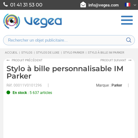
01 41 31 53 00
info@vegea.com
ACCUEIL
|
STYLOS
|
STYLOS DE LUXE
|
STYLO PARKER
|
STYLO À BILLE IM PARKER
PRODUIT PRÉCÉDENT
PRODUIT SUIVANT
Stylo à bille personnalisable IM
Parker
Réf.
00011V0101296
Marque :
Parker
En stock
: 5 637 articles