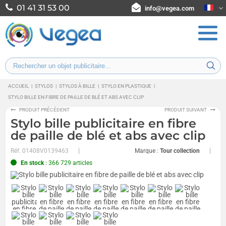
01 41 31 53 00
info@vegea.com
ACCUEIL
|
STYLOS
|
STYLOS À BILLE
|
STYLO EN PLASTIQUE
|
STYLO BILLE EN FIBRE DE PAILLE DE BLÉ ET ABS AVEC CLIP
PRODUIT PRÉCÉDENT
PRODUIT SUIVANT
Stylo bille publicitaire en fibre
de paille de blé et abs avec clip
Réf.
01408V0139463
Marque :
Tour collection
En stock
: 366 729 articles