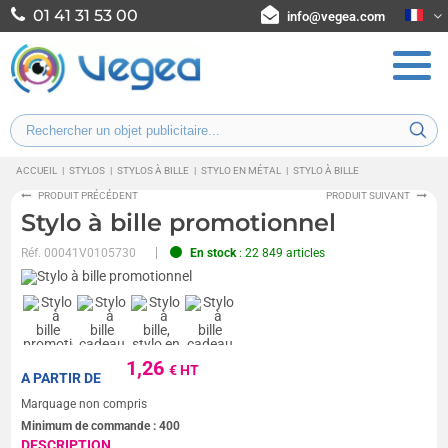
01 41 31 53 00
info@vegea.com
ACCUEIL
|
STYLOS
|
STYLOS À BILLE
|
STYLO EN MÉTAL
|
STYLO À BILLE
PRODUIT PRÉCÉDENT
PRODUIT SUIVANT
Stylo à bille promotionnel
Réf.
00041V0105730
En stock
: 22 849 articles
1,26
€ HT
A PARTIR DE
Marquage non compris
Minimum de commande :
400
DESCRIPTION