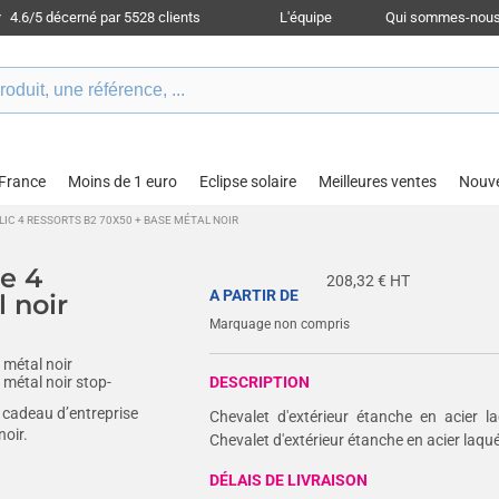
4.6/5 décerné par 5528 clients
L'équipe
Qui sommes-nous
 France
Moins de 1 euro
Eclipse solaire
Meilleures ventes
Nouv
IC 4 RESSORTS B2 70X50 + BASE MÉTAL NOIR
re 4
208,32
€ HT
A PARTIR DE
 noir
Marquage non compris
DESCRIPTION
Chevalet d'extérieur étanche en acier l
noir.
Chevalet d'extérieur étanche en acier laqu
DÉLAIS DE LIVRAISON