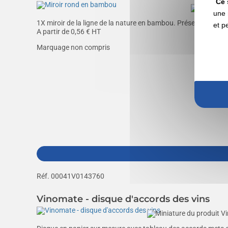
Ce 
une 
1X miroir de la ligne de la nature en bambou. Présenté dans une
et p
A partir de
0,56
€ HT
Marquage non compris
Réf. 00041V0143760
Vinomate - disque d'accords des vins