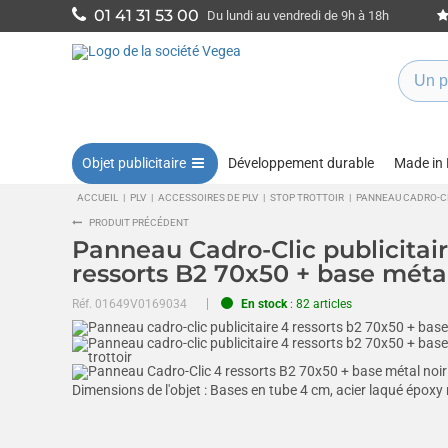
01 41 31 53 00
Du lundi au vendredi de 9h à 18h
Objet publicitaire
Développement durable
Made in
ACCUEIL
|
PLV
|
ACCESSOIRES DE PLV
|
STOP TROTTOIR
|
PANNEAU CADRO-CL
PRODUIT PRÉCÉDENT
Panneau Cadro-Clic publicitai
ressorts B2 70x50 + base métal
Réf.
01649V0169034
En stock
: 82 articles
Dimensions de l'objet :
Bases en tube 4 cm, acier laqué époxy 