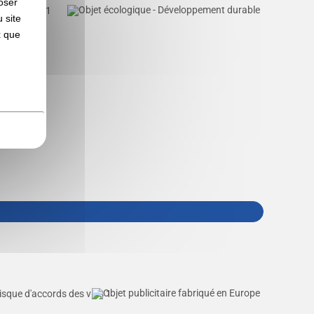
oser
 site
x que