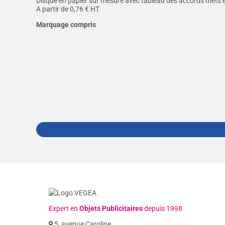
Disque en papier sur mesure avec tableau des accords mets et
A partir de
0,76
€ HT
Marquage compris
Expert en
Objets Publicitaires
depuis 1998
5, avenue Caroline