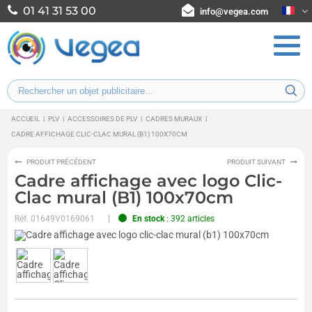
01 41 31 53 00
info@vegea.com
ACCUEIL
|
PLV
|
ACCESSOIRES DE PLV
|
CADRES MURAUX
|
CADRE AFFICHAGE CLIC-CLAC MURAL (B1) 100X70CM
PRODUIT PRÉCÉDENT
PRODUIT SUIVANT
Cadre affichage avec logo Clic-
Clac mural (B1) 100x70cm
Réf.
01649V0169061
En stock
: 392 articles