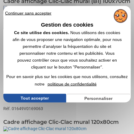
Cadre affichage Clic-Clac mural (B1) 100x70cm
Continuer sans accepter
Cadres d'affichage muraux Clic-Clac à profilés rabattables. Idéal
pour afficher et changer rapidement...
Gestion des cookies
A partir de
53,27
€ HT
Ce site utilise des cookies.
Nous utilisons des cookies
Marquage non compris
afin de vous proposer une navigation optimale, pour nous
permettre d’analyser la fréquentation du site et
personnaliser notre contenu et les publicités. Vous
pouvez contrôler ceux que vous souhaitez activer en
cliquant sur le bouton "Personnaliser".
Pour en savoir plus sur les cookies que nous utilisons, consultez
notre
politique de confidentialité
OBTENIR UN DEVIS
Tout accepter
Personnaliser
Réf. 01649V0169063
Cadre affichage Clic-Clac mural 120x80cm