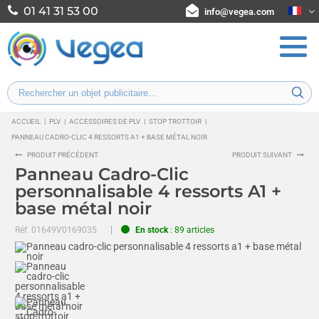
01 41 31 53 00
info@vegea.com
ACCUEIL
|
PLV
|
ACCESSOIRES DE PLV
|
STOP TROTTOIR
|
PANNEAU CADRO-CLIC 4 RESSORTS A1 + BASE MÉTAL NOIR
PRODUIT PRÉCÉDENT
PRODUIT SUIVANT
Panneau Cadro-Clic
personnalisable 4 ressorts A1 +
base métal noir
Réf.
01649V0169035
En stock
: 89 articles