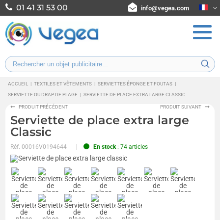
01 41 31 53 00
info@vegea.com
ACCUEIL
|
TEXTILES ET VÊTEMENTS
|
SERVIETTES ÉPONGE ET FOUTAS
|
SERVIETTE OU DRAP DE PLAGE
|
SERVIETTE DE PLACE EXTRA LARGE CLASSIC
PRODUIT PRÉCÉDENT
PRODUIT SUIVANT
Serviette de place extra large
Classic
Réf.
00016V0194644
En stock
: 74 articles