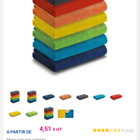
4,51
€ HT
4,3
(
6
avis)
A PARTIR DE
Marquage non compris