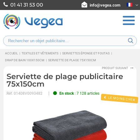
01 41 31 53 00
info@vegea.com
ACCUEIL
|
TEXTILES ET VÊTEMENTS
|
SERVIETTES ÉPONGE ET FOUTAS
|
DRAP DE BAIN 100X150CM
|
SERVIETTE DE PLAGE 75X150CM
PRODUIT SUIVANT
Serviette de plage publicitaire
75x150cm
Réf.
01408V0093482
En stock
: 7 128 articles
LE MOINS CHER