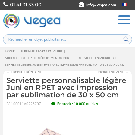
01 41 31 53 00
info@vegea.com
ACCUEIL
|
PLEIN-AIR, SPORTS ET LOISIRS
|
ACCESSOIRES ET PETITS ÉQUIPEMENTS SPORTIFS
|
SERVIETTE EN MICROFIBRE
|
SERVIETTE LÉGÈRE JUNI EN RPET AVEC IMPRESSION PAR SUBLIMATION DE 30 X 50 CM
PRODUIT PRÉCÉDENT
PRODUIT SUIVANT
Serviette personnalisable légère
Juni en RPET avec impression
par sublimation de 30 x 50 cm
Réf.
00011V0226707
En stock
: 10 000 articles