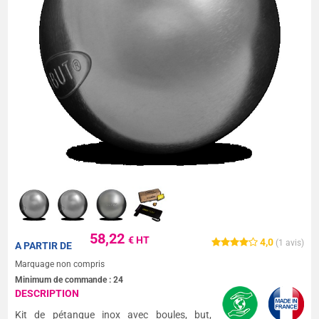
58,22
€ HT
4,0
(
1
avis)
A PARTIR DE
Marquage non compris
Minimum de commande :
24
DESCRIPTION
Kit de pétanque inox avec boules, but,