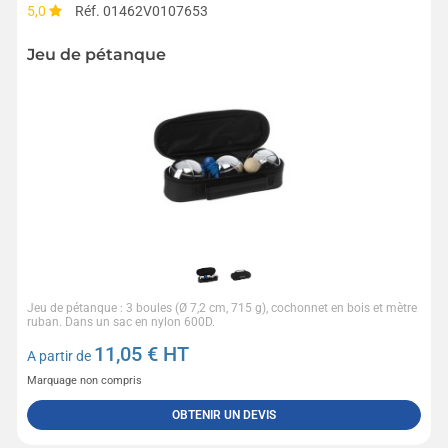
5,0
Réf. 01462V0107653
Jeu de pétanque
Jeu de pétanque : 3 boules (Ø 7,2 cm, 715 g), cochonnet en bois et mètre
ruban. Dans un sac en nylon 600D.
11,05
€ HT
A partir de
Marquage non compris
OBTENIR UN DEVIS