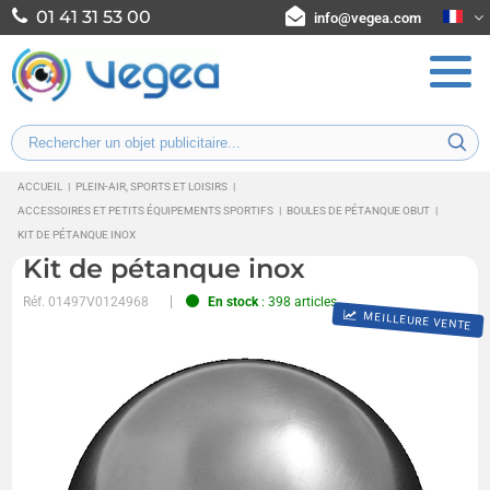
01 41 31 53 00
info@vegea.com
ACCUEIL
|
PLEIN-AIR, SPORTS ET LOISIRS
|
ACCESSOIRES ET PETITS ÉQUIPEMENTS SPORTIFS
|
BOULES DE PÉTANQUE OBUT
|
KIT DE PÉTANQUE INOX
Kit de pétanque inox
Réf.
01497V0124968
En stock
: 398 articles
MEILLEURE VENTE