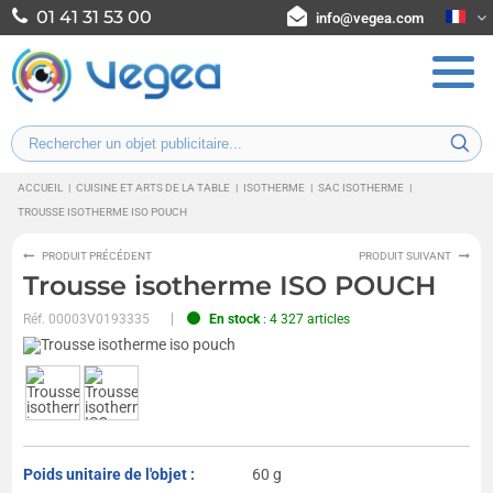
01 41 31 53 00
info@vegea.com
ACCUEIL
|
CUISINE ET ARTS DE LA TABLE
|
ISOTHERME
|
SAC ISOTHERME
|
TROUSSE ISOTHERME ISO POUCH
PRODUIT PRÉCÉDENT
PRODUIT SUIVANT
Trousse isotherme ISO POUCH
Réf.
00003V0193335
En stock
: 4 327 articles
Poids unitaire de l'objet :
60 g