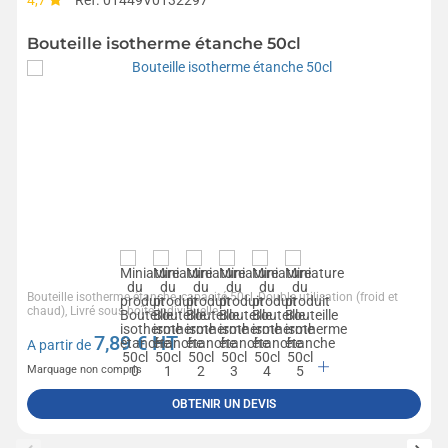
4,7
Réf. 01449V0132297
Bouteille isotherme étanche 50cl
Bouteille isotherme étanche, capacité 50cl, Double utilisation (froid et
chaud), Livré sous boîte individuelle...
7,89
€ HT
A partir de
Marquage non compris
OBTENIR UN DEVIS