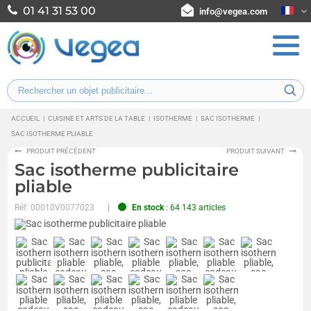
01 41 31 53 00
info@vegea.com
ACCUEIL
|
CUISINE ET ARTS DE LA TABLE
|
ISOTHERME
|
SAC ISOTHERME
|
SAC ISOTHERME PLIABLE
PRODUIT PRÉCÉDENT
PRODUIT SUIVANT
Sac isotherme publicitaire
pliable
Réf.
00010V0077023
En stock
: 64 143 articles