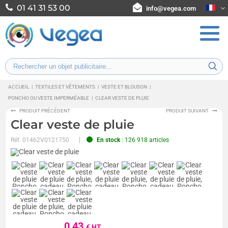
01 41 31 53 00
info@vegea.com
ACCUEIL
|
TEXTILES ET VÊTEMENTS
|
VESTE ET BLOUSON
|
PONCHO OU VESTE IMPERMÉABLE
|
CLEAR VESTE DE PLUIE
PRODUIT PRÉCÉDENT
PRODUIT SUIVANT
Clear veste de pluie
Réf.
01462V0121750
En stock
: 126 918 articles
0,43
€ HT