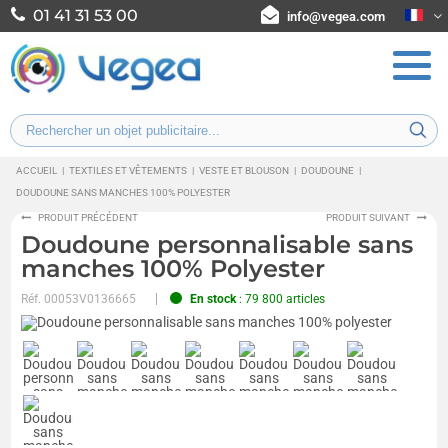
01 41 31 53 00
info@vegea.com
ACCUEIL
|
TEXTILES ET VÊTEMENTS
|
VESTE ET BLOUSON
|
DOUDOUNE
|
DOUDOUNE SANS MANCHES 100% POLYESTER
PRODUIT PRÉCÉDENT
PRODUIT SUIVANT
Doudoune personnalisable sans
manches 100% Polyester
Réf.
00053V0136665
En stock
: 79 800 articles