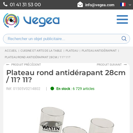
01 41 31 53 00
info@vegea.com
ACCUEIL
|
CUISINE ET ARTS DE LA TABLE
|
PLATEAU
|
PLATEAU ANTIDÉRAPANT
|
PLATEAU ROND ANTIDÉRAPANT 28CM / 11? 11?
PRODUIT PRÉCÉDENT
PRODUIT SUIVANT
Plateau rond antidérapant 28cm
/ 11? 11?
Réf.
01505V0214802
En stock
: 6 729 articles