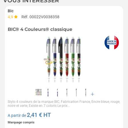
VOUS INTÉRESSER
Bic
4,9
Réf. 00022V0038358
BIC® 4 Couleurs® classique
Stylo 4 couleurs de la marque BIC, Fabrication France, Encre bleue, rouge,
noire et verte, Existe en 7 coloris Le prix...
2,41
€ HT
A partir de
Marquage compris