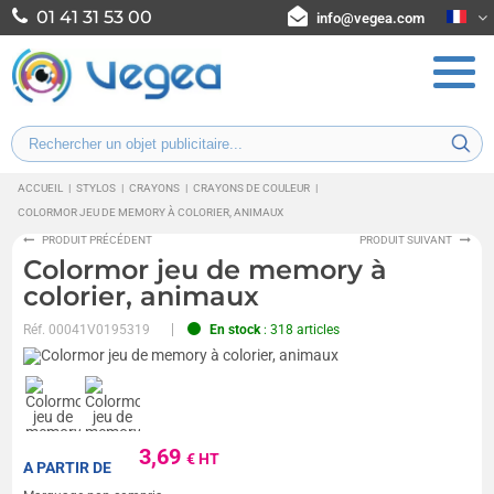
01 41 31 53 00
info@vegea.com
ACCUEIL
|
STYLOS
|
CRAYONS
|
CRAYONS DE COULEUR
|
COLORMOR JEU DE MEMORY À COLORIER, ANIMAUX
PRODUIT PRÉCÉDENT
PRODUIT SUIVANT
Colormor jeu de memory à
colorier, animaux
Réf.
00041V0195319
En stock
: 318 articles
3,69
€ HT
A PARTIR DE