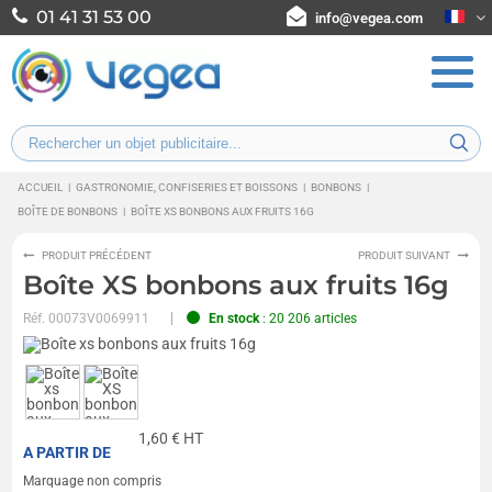
01 41 31 53 00
info@vegea.com
ACCUEIL
|
GASTRONOMIE, CONFISERIES ET BOISSONS
|
BONBONS
|
BOÎTE DE BONBONS
|
BOÎTE XS BONBONS AUX FRUITS 16G
PRODUIT PRÉCÉDENT
PRODUIT SUIVANT
Boîte XS bonbons aux fruits 16g
Réf.
00073V0069911
En stock
: 20 206 articles
1,60
€ HT
A PARTIR DE
Marquage non compris