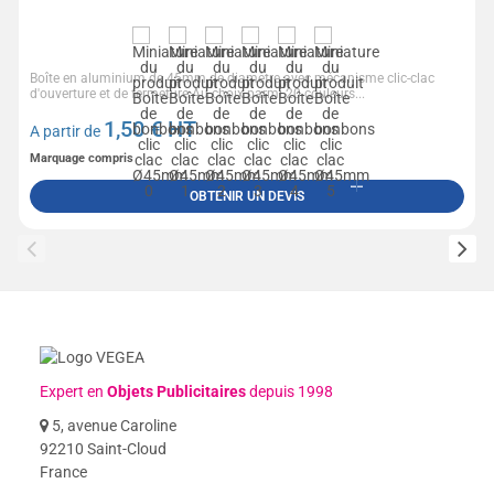
Boîte en aluminium de 45mm de diamètre avec mécanisme clic-clac
d'ouverture et de fermeture.Au choix parmi 20 couleurs...
1,50
€ HT
A partir de
Marquage compris
OBTENIR UN DEVIS
Expert en
Objets Publicitaires
depuis 1998
5, avenue Caroline
92210 Saint-Cloud
France