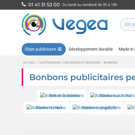
01 41 31 53 00
Du lundi au vendredi de 9h à 18h
Objet publicitaire
Développement durable
Made in
ACCUEIL
|
GASTRONOMIE, CONFISERIES ET BOISSONS
|
BONBONS
Bonbons publicitaires pe
Boîtes de bonbons
Bonbons aux fruits
Bonbons Haribo
Bonbons en papillote
Chewing-gums