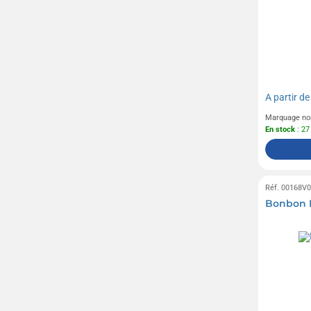
A partir d
Marquage no
En stock
: 27
Réf. 00168V
Bonbon 