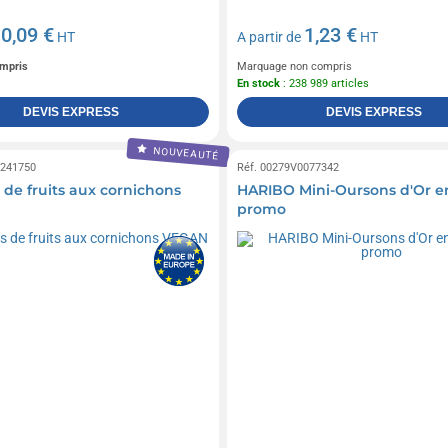
0,09 €
1,23 €
e
HT
A partir de
HT
mpris
Marquage non compris
En stock
: 238 989 articles
DEVIS EXPRESS
DEVIS EXPRESS
NOUVEAUTÉ
0241750
Réf. 00279V0077342
e fruits aux cornichons
HARIBO Mini-Oursons d'Or e
promo