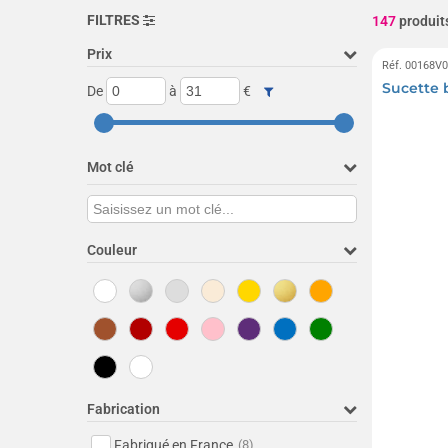
FILTRES
147
produit
Prix
Réf. 00168V
Sucette 
De
à
€
Mot clé
Couleur
Fabrication
Fabriqué en France
(8)