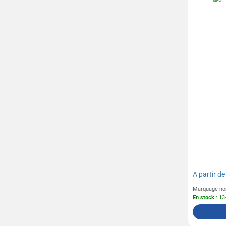
A partir d
Marquage no
En stock
: 13