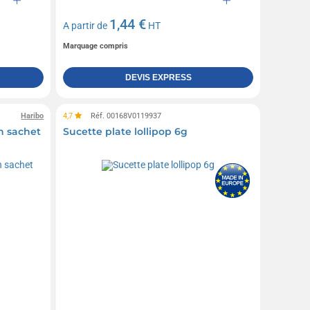
1,44 €
A partir de
HT
Marquage compris
DEVIS EXPRESS
Haribo
4,7
Réf. 00168V0119937
n sachet
Sucette plate lollipop 6g