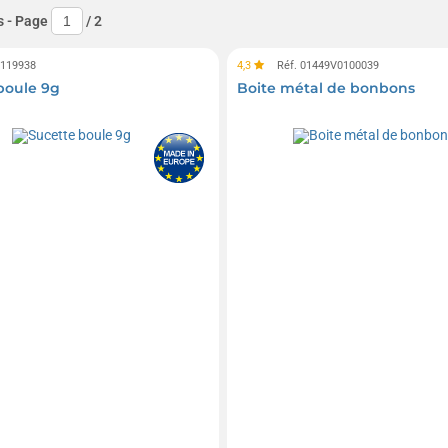
s
- Page
/
2
0119938
4,3
Réf. 01449V0100039
boule 9g
Boite métal de bonbons