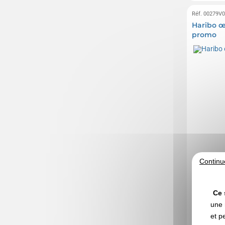
Réf. 00279V
Haribo œ
promo
Continu
Ce 
une 
et p
A partir d