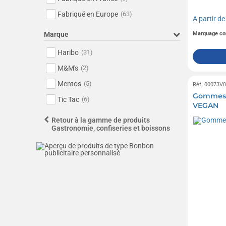
Fabriqué en Europe
(63)
A partir d
Marque
Marquage co
Haribo
(31)
M&M's
(2)
Mentos
(5)
Réf. 00073V
Gommes d
Tic Tac
(6)
VEGAN
Retour à la gamme de produits
Gastronomie, confiseries et boissons