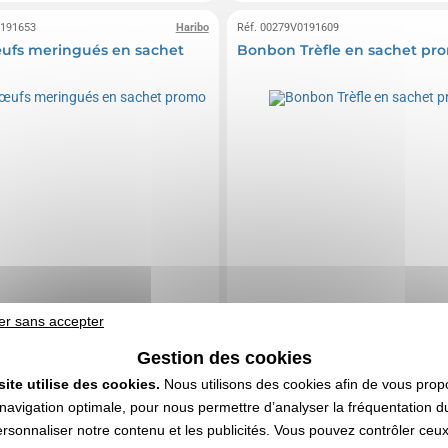
0191653
Haribo
Réf. 00279V0191609
ufs meringués en sachet
Bonbon Trèfle en sachet pr
er sans accepter
Gestion des cookies
site utilise des cookies.
Nous utilisons des cookies afin de vous prop
navigation optimale, pour nous permettre d’analyser la fréquentation du
ersonnaliser notre contenu et les publicités. Vous pouvez contrôler ceu
0,20 €
0,22 €
e
HT
A partir de
HT