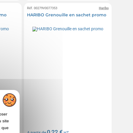
Réf. 00279V0077353
Haribo
omo
HARIBO Grenouille en sachet promo
oser
 site
x que
0,22 €
A partir de
HT