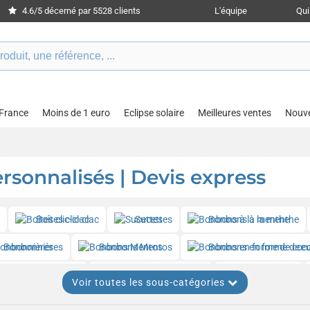
4.6/5 décerné par 5528 clients
L'équipe
Qu
 France
Moins de 1 euro
Eclipse solaire
Meilleures ventes
Nouv
rsonnalisés | Devis express
Boîtes clic-clac
Sucettes
Bonbons à la menthe
Bonbonnières
Bonbons Mentos
Bonbons en forme de c
Bonbons Tic Tac
Bonbons Jelly Beans
Bonbons bio
Voir toutes les sous-catégories