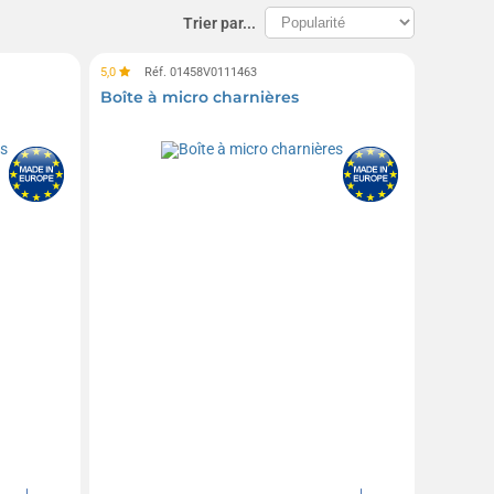
Trier par...
5,0
Réf. 01458V0111463
Boîte à micro charnières