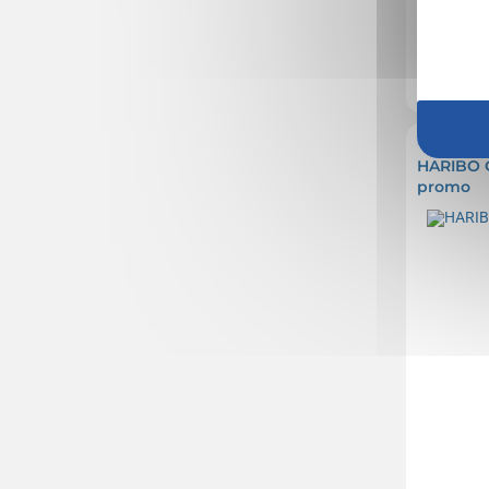
Marquage co
Réf. 00279V
HARIBO Œ
promo