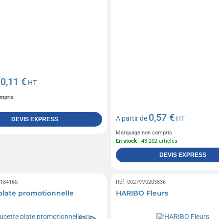
0,11 €
e
HT
mpris
0,57 €
A partir de
HT
DEVIS EXPRESS
Marquage non compris
En stock
: 43 202 articles
DEVIS EXPRESS
0184160
Réf. 00279V0203836
plate promotionnelle
HARIBO Fleurs