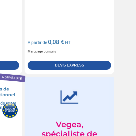
0,08 €
A partir de
HT
Marquage compris
DEVIS EXPRESS
NOUVEAUTÉ
s de
tionnel
Vegea,
spécialiste de