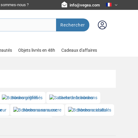
i sommes-nous ?
info@vegea.com
Rechercher
eautés
Objets livrés en 48h
Cadeaux d'affaires
Bonbons gélifiés
Sachets de bonbons
œur
Bonbons sans sucre
Bonbons acidulés
Bonbons à la réglisse