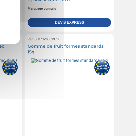
Marquage compris
DEVIS EXPRESS
Réf. 00073V0069978
ec
Gomme de fruit formes standards
15g