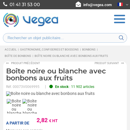
01 41 31 53 00
info@vegea.com
ACCUEIL
|
GASTRONOMIE, CONFISERIES ET BOISSONS
|
BONBONS
|
BOÎTE DE BONBONS
|
BOÎTE NOIRE OU BLANCHE AVEC BONBONS AUX FRUITS
PRODUIT PRÉCÉDENT
PRODUIT SUIVANT
Boîte noire ou blanche avec
bonbons aux fruits
Réf.
00073V0069995
En stock
: 11 902 articles
2,82
€ HT
A PARTIR DE