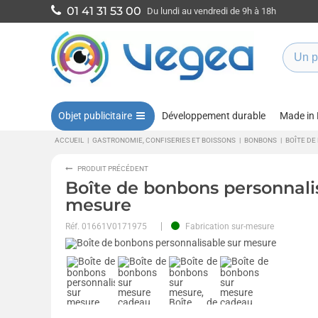
01 41 31 53 00
Du lundi au vendredi de 9h à 18h
Objet publicitaire
Développement durable
Made in
ACCUEIL
|
GASTRONOMIE, CONFISERIES ET BOISSONS
|
BONBONS
|
BOÎTE DE
PRODUIT PRÉCÉDENT
Boîte de bonbons personnali
mesure
Réf.
01661V0171975
Fabrication sur-mesure