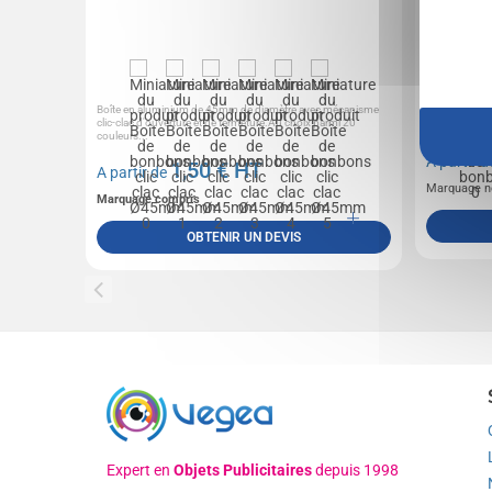
Boîte en aluminium de 45mm de diamètre avec mécanisme
En un seul cl
clic-clac d'ouverture et de fermeture.Au choix parmi 20
la menthe, et
couleurs...
A partir 
1,50
€ HT
A partir de
Marquage n
Marquage compris
OBTENIR UN DEVIS
Expert en
Objets Publicitaires
depuis 1998