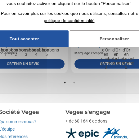
vous souhaitez activer en cliquant sur le bouton "Personnaliser".
Pour en savoir plus sur les cookies que nous utilisons, consultez notre
politique de confidentialité
ic, vous pouvez ouvrir cette boîte de bonbons à
Les petits oursons gélifiés multicolores et fruités
 avec un mouvement de main simple vous le...
parfums différents adoucissent chaque moment. L
Tout accepter
Personnaliser
1,23
€ HT
0,18
€ HT
de
A partir de
on compris
Marquage compris
OBTENIR UN DEVIS
OBTENIR UN DEVIS
Société Vegea
Vegea s'engage
+ de 60 164 € de dons
Qui sommes-nous ?
L'équipe
Nos références