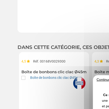
DANS CETTE CATÉGORIE, CES OBJE
4,5
Réf. 00168V0029300
4,3
R
Boîte de bonbons clic clac Ø45mm
Boite 
Continu
Ce 
une 
et p