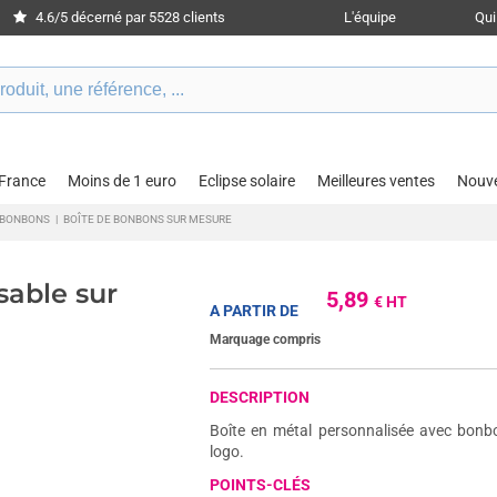
4.6/5 décerné par 5528 clients
L'équipe
Qu
 France
Moins de 1 euro
Eclipse solaire
Meilleures ventes
Nouv
 BONBONS
|
BOÎTE DE BONBONS SUR MESURE
sable sur
5,89
€ HT
A PARTIR DE
Marquage compris
DESCRIPTION
Boîte en métal personnalisée avec bonb
logo.
POINTS-CLÉS