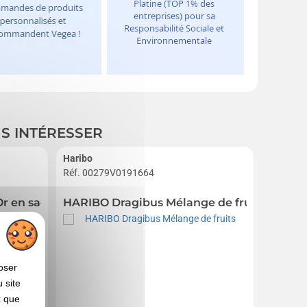
US INTÉRESSER
Haribo
Réf. 00279V0191664
Réf. 00
Or en sachet promo
HARIBO Dragibus Mélange de fruits
Bocal 
oser
 site
x que