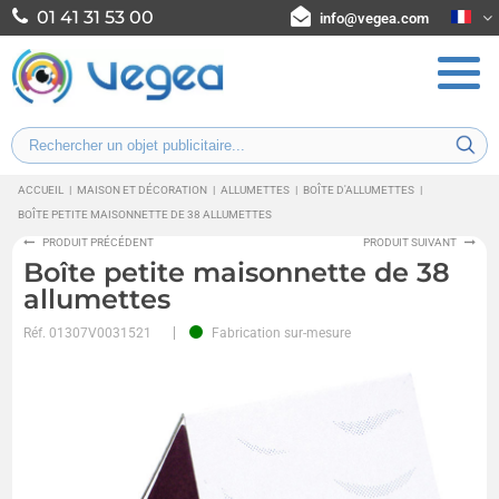
01 41 31 53 00
info@vegea.com
ACCUEIL
|
MAISON ET DÉCORATION
|
ALLUMETTES
|
BOÎTE D'ALLUMETTES
|
BOÎTE PETITE MAISONNETTE DE 38 ALLUMETTES
PRODUIT PRÉCÉDENT
PRODUIT SUIVANT
Boîte petite maisonnette de 38
allumettes
Réf.
01307V0031521
Fabrication sur-mesure