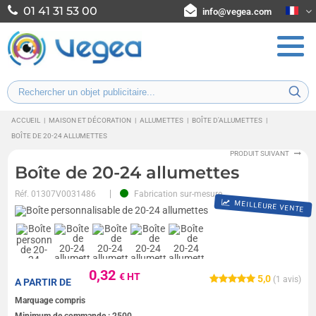
01 41 31 53 00
info@vegea.com
ACCUEIL
|
MAISON ET DÉCORATION
|
ALLUMETTES
|
BOÎTE D'ALLUMETTES
|
BOÎTE DE 20-24 ALLUMETTES
PRODUIT SUIVANT
Boîte de 20-24 allumettes
Réf.
01307V0031486
Fabrication sur-mesure
MEILLEURE VENTE
0,32
€ HT
5,0
(
1
avis)
A PARTIR DE
Marquage compris