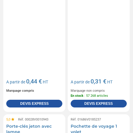
0,44 €
0,31 €
A partir de
HT
A partir de
HT
Marquage compris
Marquage non compris
En stock
: 57 268 articles
DEVIS EXPRESS
DEVIS EXPRESS
5,0
Réf. 00028V0010943
Réf. 01686V0185237
Porte-clés jeton avec
Pochette de voyage 1
lampe
volet