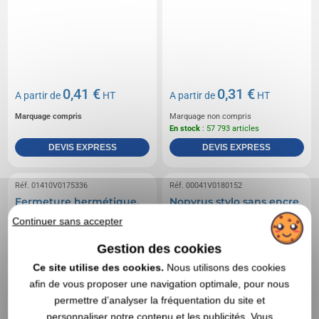
0,41 €
0,31 €
A partir de
HT
A partir de
HT
Marquage compris
Marquage non compris
En stock
: 57 793 articles
DEVIS EXPRESS
DEVIS EXPRESS
Réf. 01410V0175336
Réf. 00041V0180152
Fermeture hermétique,
Nopyrus stylo sans encre
midi
Continuer sans accepter
Gestion des cookies
Ce site utilise des cookies.
Nous utilisons des cookies
afin de vous proposer une navigation optimale, pour nous
permettre d’analyser la fréquentation du site et
personnaliser notre contenu et les publicités. Vous