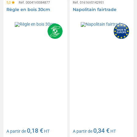
5,0
Réf. 00041V0084877
Réf. 01616V0142951
Règle en bois 30cm
Napolitain fairtrade
0,18 €
0,34 €
A partir de
HT
A partir de
HT