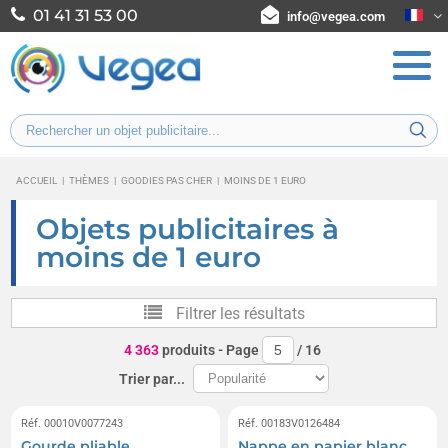
01 41 31 53 00
info@vegea.com
ACCUEIL
|
THÈMES
|
GOODIES PAS CHER
|
MOINS DE 1 EURO
Objets publicitaires à
moins de 1 euro
Filtrer les résultats
4 363
produits
- Page
/
16
Trier par...
Réf. 00010V0077243
Réf. 00183V0126484
Gourde pliable
Nappe en papier blanc