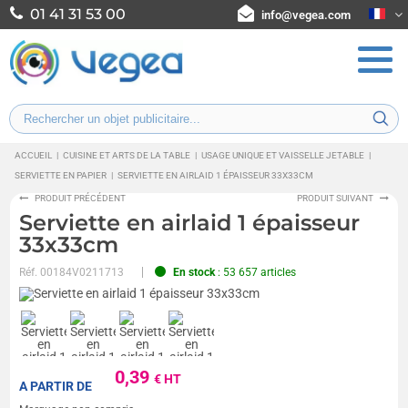
01 41 31 53 00
info@vegea.com
ACCUEIL
|
CUISINE ET ARTS DE LA TABLE
|
USAGE UNIQUE ET VAISSELLE JETABLE
|
SERVIETTE EN PAPIER
|
SERVIETTE EN AIRLAID 1 ÉPAISSEUR 33X33CM
PRODUIT PRÉCÉDENT
PRODUIT SUIVANT
Serviette en airlaid 1 épaisseur
33x33cm
Réf.
00184V0211713
En stock
: 53 657 articles
0,39
€ HT
A PARTIR DE