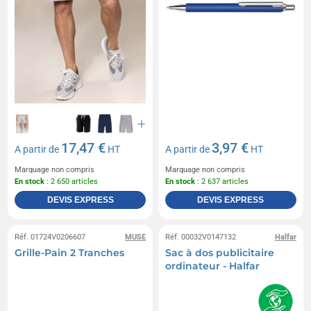
17,47 €
3,97 €
A partir de
HT
A partir de
HT
Marquage non compris
Marquage non compris
En stock
: 2 650 articles
En stock
: 2 637 articles
DEVIS EXPRESS
DEVIS EXPRESS
Réf. 01724V0206607
MUSE
Réf. 00032V0147132
Halfar
Grille-Pain 2 Tranches
Sac à dos publicitaire
ordinateur - Halfar