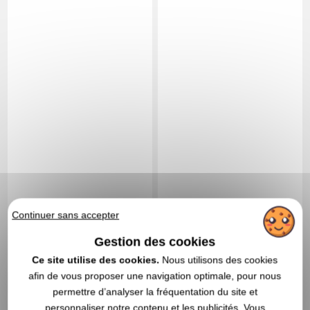
16,54 €
25,33 €
A partir de
HT
A partir de
HT
Continuer sans accepter
Marquage non compris
Marquage non compris
Gestion des cookies
En stock
: 2 549 articles
En stock
: 2 543 articles
Ce site utilise des cookies.
Nous utilisons des cookies
DEVIS EXPRESS
DEVIS EXPRESS
afin de vous proposer une navigation optimale, pour nous
permettre d’analyser la fréquentation du site et
Réf. 00015V0138912
Result
Réf. 01409V0183379
Stabilo
personnaliser notre contenu et les publicités. Vous