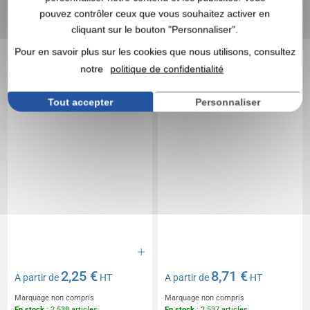
Bonnet pompon beanie -
STABILO personnalisé
pouvez contrôler ceux que vous souhaitez activer en
result
woody duo Set de 2
crayons de couleur
cliquant sur le bouton "Personnaliser".
Pour en savoir plus sur les cookies que nous utilisons, consultez
notre
politique de confidentialité
Tout accepter
Personnaliser
2,25 €
8,71 €
A partir de
HT
A partir de
HT
Marquage non compris
Marquage non compris
En stock
: 2 538 articles
En stock
: 2 537 articles