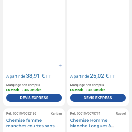
38,91 €
25,02 €
A partir de
HT
A partir de
HT
Marquage non compris
Marquage non compris
En stock
: 2 407 articles
En stock
: 2 400 articles
DEVIS EXPRESS
DEVIS EXPRESS
Réf. 00015V0032196
Kariban
Réf. 00015V0075774
Russel
Chemise femme
Chemise Homme
manches courtes sans
Manche Longues à
repassage Kariban
Chevrons Russell