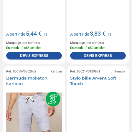
Ferrero
Thule
Timberland
Camelbak
Yves Rocher
Sony
Seeberger
Hugo Boss
Telefunken
5,44 €
3,83 €
A partir de
HT
A partir de
HT
Marquage non compris
Marquage non compris
En stock
: 2 653 articles
En stock
: 2 652 articles
DEVIS EXPRESS
DEVIS EXPRESS
Réf. 00015V0062672
Kariban
Réf. 00021V0129921
Senator
Bermuda molleton
Stylo bille Arvent Soft
kariban
Touch