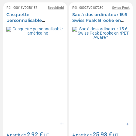
Réf. 00016V0058187
Beechfield
Réf. 00027V0187280
Swiss Peak
Casquette
Sac à dos ordinateur 15.6
personnalisable
Swiss Peak Brooke en
américaine
rPET Aware™
2,92 €
25,93 €
A partir de
HT
A partir de
HT