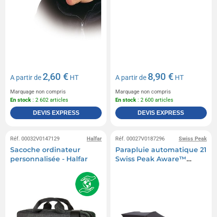
2,60 €
8,90 €
A partir de
HT
A partir de
HT
Marquage non compris
Marquage non compris
En stock
: 2 602 articles
En stock
: 2 600 articles
DEVIS EXPRESS
DEVIS EXPRESS
Réf. 00032V0147129
Halfar
Réf. 00027V0187296
Swiss Peak
Sacoche ordinateur
Parapluie automatique 21
personnalisée - Halfar
Swiss Peak Aware™
Traveller