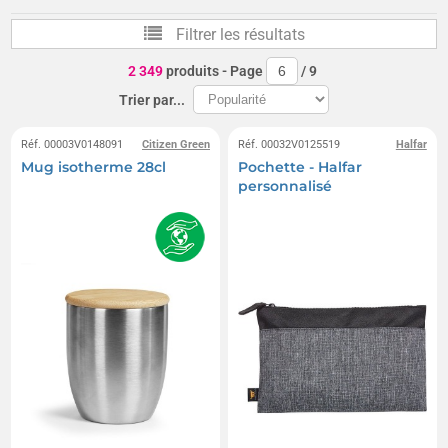
Stabilo
JBL
Troïka
Swiss Peak
Filtrer les résultats
Bormioli Rocco
B&C
UMA
Victorinox
2 349
produits
- Page
/
9
Fruit of the Loom
Pilot
Westford Mill
Trier par...
Delsey
OBUT
Beechfield
Lindt
Réf. 00003V0148091
Citizen Green
Réf. 00032V0125519
Halfar
Mug isotherme 28cl
Pochette - Halfar
MUSE
Gildan
Akashi
Waterman
personnalisé
M&M's
Quadra
Russel
BagBase
Mentos
OPINEL
Le Petit Carré de Chocolat
Prodir
Moleskine
Contigo
Case Logic
Rotring
Revol
Kingly
Maglite
Crocs
Armor Lux
Tic Tac
Cross
Kambukka
Herschel
Carhartt