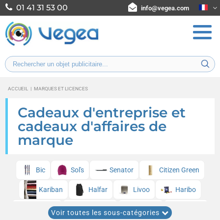
01 41 31 53 00
info@vegea.com
ACCUEIL
|
MARQUES ET LICENCES
Cadeaux d'entreprise et
cadeaux d'affaires de
marque
Bic
Sol's
Senator
Citizen Green
Kariban
Halfar
Livoo
Haribo
Baladeo
Pen Duick
Parker
Result
Voir toutes les sous-catégories