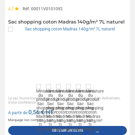
4,7
Réf. 00011V0101092
Sac shopping coton Madras 140g/m² 7L naturel
Le sac fourre-tout Madras est le sac idéal à offrir lors d'un événement,
d'une conférence...
0,56
€ HT
A partir de
Marquage non compris
OBTENIR UN DEVIS