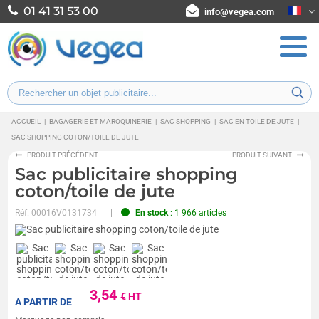
01 41 31 53 00
info@vegea.com
ACCUEIL
|
BAGAGERIE ET MAROQUINERIE
|
SAC SHOPPING
|
SAC EN TOILE DE JUTE
|
SAC SHOPPING COTON/TOILE DE JUTE
PRODUIT PRÉCÉDENT
PRODUIT SUIVANT
Sac publicitaire shopping
coton/toile de jute
Réf.
00016V0131734
En stock
: 1 966 articles
3,54
€ HT
A PARTIR DE