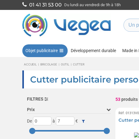
01 41 31 53 00
Du lundi au vendredi de 9h à 18h
Objet publicitaire
Développement durable
Made in
ACCUEIL
|
BRICOLAGE
|
OUTIL
|
CUTTER
Cutter publicitaire pers
FILTRES
53
produits
Prix
Réf. 01313V
Cutter p
De
à
€