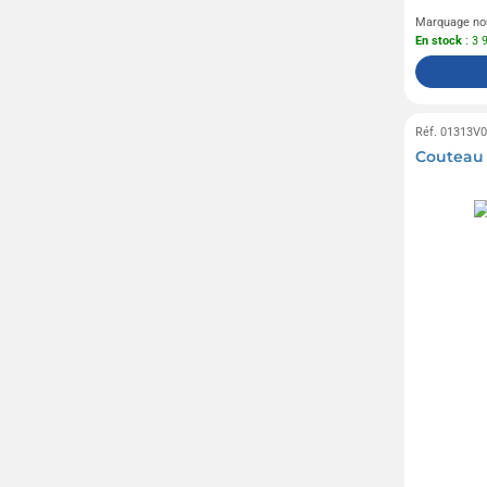
Marquage no
En stock
: 3 
Réf. 01313V
Couteau