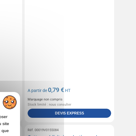
0,79 €
A partir de
HT
Marquage non compris
Stock limité : nous consulter
DEVIS EXPRESS
oser
 site
Réf. 00019V0155084
x que