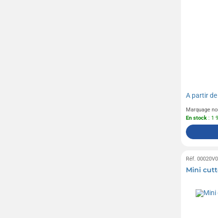
A partir d
Marquage no
En stock
: 1 
Réf. 00020V
Mini cut