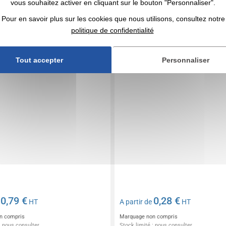
blicitaire plastique à lame
Cutter promotionnel
vous souhaitez activer en cliquant sur le bouton "Personnaliser".
ractable
Pour en savoir plus sur les cookies que nous utilisons, consultez notre
politique de confidentialité
Tout accepter
Personnaliser
0,79 €
0,28 €
e
HT
A partir de
HT
n compris
Marquage non compris
: nous consulter
Stock limité : nous consulter