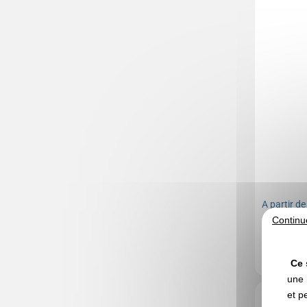
A partir d
Continu
Marquage no
Stock limité 
Ce 
une 
Réf. 00019V
et p