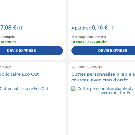
7,03 €
0,16 €
e
HT
A partir de
HT
n compris
Marquage non compris
310 articles
En stock
: 2 274 articles
DEVIS EXPRESS
DEVIS EXPRESS
0186462
Réf. 00013V0026019
blicitaire Eco Cut
Cutter personnalisé pliable s
couteau avec cran d'arrêt