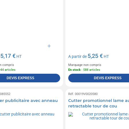
5,17 €
5,25 €
e
HT
A partir de
HT
n compris
Marquage non compris
944 articles
En stock
: 588 articles
DEVIS EXPRESS
DEVIS EXPRESS
0085552
Réf. 00019V0020580
ter publicitaire avec anneau
Cutter promotionnel lame a
retractable tour de cou