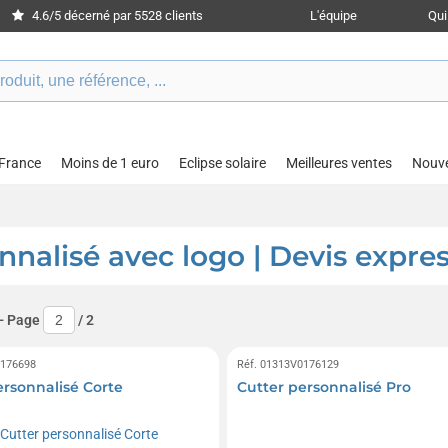
4.6/5 décerné par 5528 clients
L'équipe
Qu
 France
Moins de 1 euro
Eclipse solaire
Meilleures ventes
Nouv
onnalisé avec logo | Devis expre
- Page
/
2
0176698
Réf. 01313V0176129
ersonnalisé Corte
Cutter personnalisé Pro