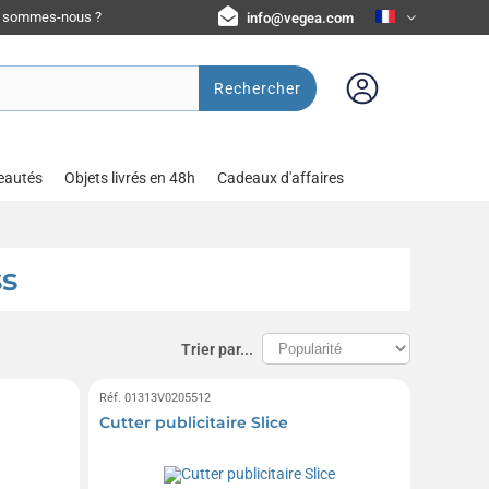
i sommes-nous ?
info@vegea.com
Rechercher
eautés
Objets livrés en 48h
Cadeaux d'affaires
ss
Trier par...
Réf. 01313V0205512
Cutter publicitaire Slice