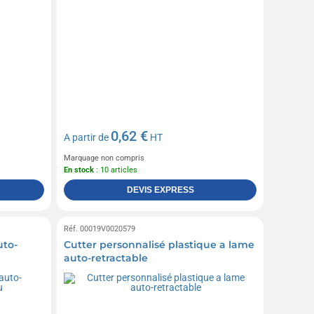
0,62 €
A partir de
HT
Marquage non compris
En stock
: 10 articles
DEVIS EXPRESS
Réf. 00019V0020579
uto-
Cutter personnalisé plastique a lame
auto-retractable