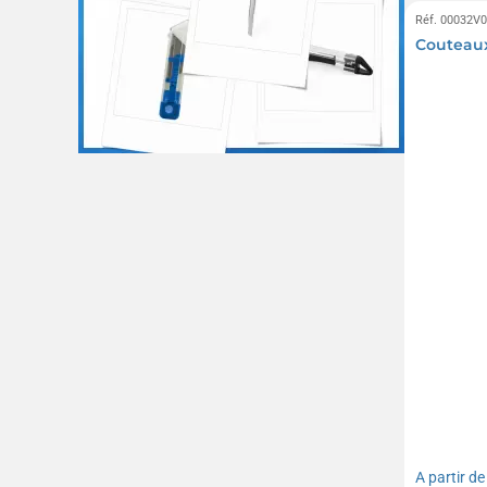
Réf. 00032V
Couteaux
A partir d