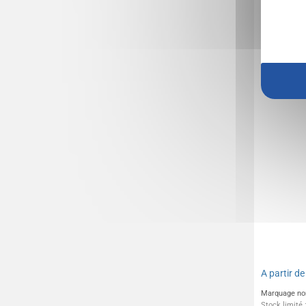
Cutter pu
auto-rét
A partir d
Marquage no
Stock limité 