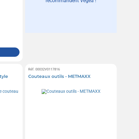
recommandent Vegea !
Réf. 00032V0117816
tyle
Couteaux outils - METMAXX