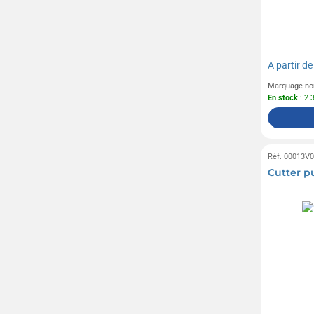
A partir d
Marquage no
En stock
: 2 
Réf. 00013V
Cutter pu