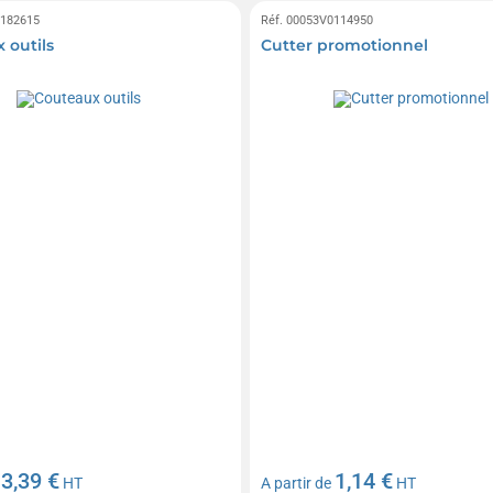
0182615
Réf. 00053V0114950
 outils
Cutter promotionnel
3,39 €
1,14 €
e
HT
A partir de
HT