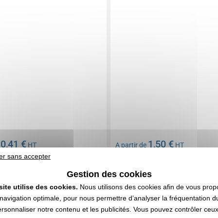
0,41 €
1,50 €
e
HT
A partir de
HT
er sans accepter
n compris
Marquage non compris
: nous consulter
Stock limité : nous consulter
Gestion des cookies
DEVIS EXPRESS
DEVIS EXPRESS
site utilise des cookies.
Nous utilisons des cookies afin de vous prop
navigation optimale, pour nous permettre d’analyser la fréquentation du
0059223
Réf. 00028V0148490
ersonnaliser notre contenu et les publicités. Vous pouvez contrôler ceu