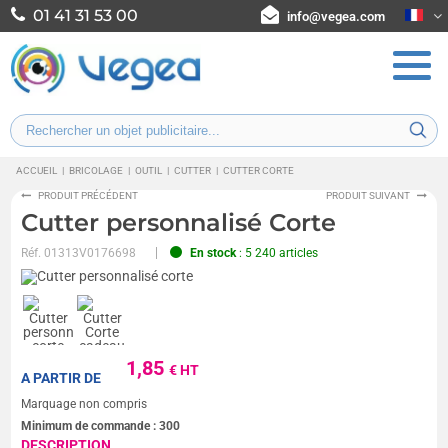
01 41 31 53 00
info@vegea.com
ACCUEIL
|
BRICOLAGE
|
OUTIL
|
CUTTER
|
CUTTER CORTE
PRODUIT PRÉCÉDENT
PRODUIT SUIVANT
Cutter personnalisé Corte
Réf.
01313V0176698
En stock
: 5 240 articles
1,85
€ HT
A PARTIR DE
Marquage non compris
Minimum de commande :
300
DESCRIPTION