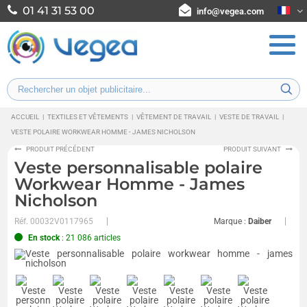
01 41 31 53 00
info@vegea.com
ACCUEIL
|
TEXTILES ET VÊTEMENTS
|
VÊTEMENT DE TRAVAIL
|
VESTE DE TRAVAIL
|
VESTE POLAIRE WORKWEAR HOMME - JAMES NICHOLSON
PRODUIT PRÉCÉDENT
PRODUIT SUIVANT
Veste personnalisable polaire
Workwear Homme - James
Nicholson
Réf.
00032V0117965
Marque :
Daiber
En stock
: 21 086 articles