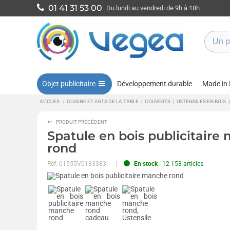
01 41 31 53 00
Du lundi au vendredi de 9h à 18h
Objet publicitaire
Développement durable
Made in
ACCUEIL
|
CUISINE ET ARTS DE LA TABLE
|
COUVERTS
|
USTENSILES EN BOIS
|
PRODUIT PRÉCÉDENT
Spatule en bois publicitaire
rond
Réf.
01555V0133383
En stock
: 12 153 articles