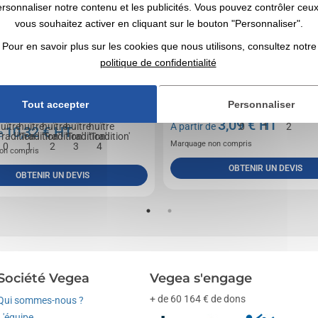
ersonnaliser notre contenu et les publicités. Vous pouvez contrôler ceu
vous souhaitez activer en cliquant sur le bouton "Personnaliser".
Pour en savoir plus sur les cookies que nous utilisons, consultez notre
politique de confidentialité
 inoxydable 420 à usage alimentaire (acier
Éplucheur manuel basique adapté à tous les type
e conforme à la norme EN10088-2 2005).
légumes. Manche en bois de hêtre vernis, nature
Tout accepter
Personnaliser
3,09
€ HT
A partir de
10,32
€ HT
de
Marquage non compris
on compris
OBTENIR UN DEVIS
OBTENIR UN DEVIS
Société Vegea
Vegea s'engage
+ de 60 164 € de dons
Qui sommes-nous ?
L'équipe