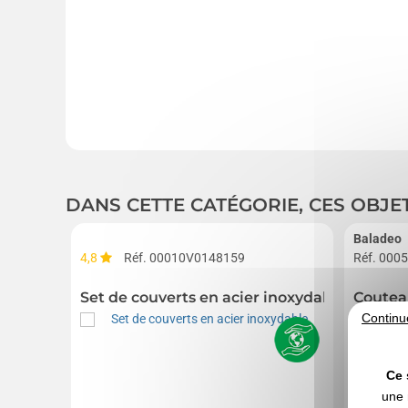
DANS CETTE CATÉGORIE, CES OBJE
Baladeo
4,8
Réf. 00010V0148159
Réf. 000
Set de couverts en acier inoxydable
Couteau
Continu
Ce 
une 