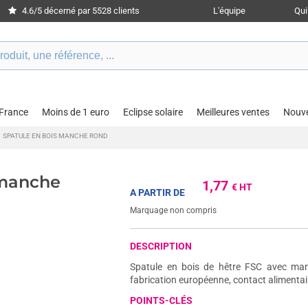
4.6/5 décerné par 5528 clients
L'équipe
Qu
 France
Moins de 1 euro
Eclipse solaire
Meilleures ventes
Nouv
SPATULE EN BOIS MANCHE ROND
 manche
1,77
€ HT
A PARTIR DE
Marquage non compris
DESCRIPTION
Spatule en bois de hêtre FSC avec man
fabrication européenne, contact alimentai
POINTS-CLÉS