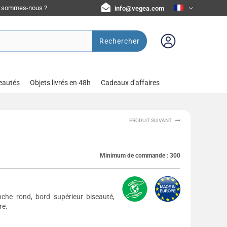
i sommes-nous ?
info@vegea.com
Rechercher
eautés
Objets livrés en 48h
Cadeaux d'affaires
PRODUIT SUIVANT
Minimum de commande :
300
che rond, bord supérieur biseauté,
re.