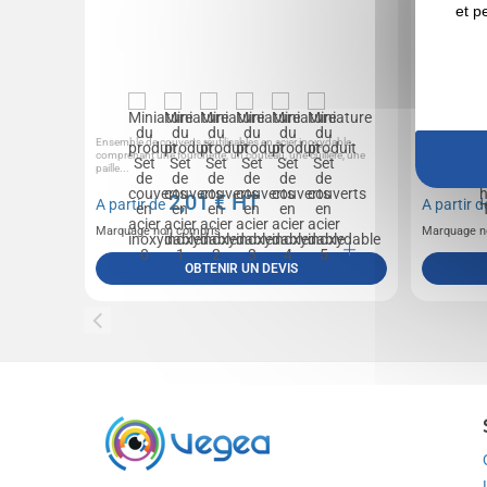
et p
Ensemble de couverts réutilisables en acier inoxydable
Lame en acier
comprenant une fourchette, un couteau, une cuillère, une
martensitiqu
paille...
Manche en...
2,01
€ HT
A partir de
A partir 
Marquage non compris
Marquage n
OBTENIR UN DEVIS