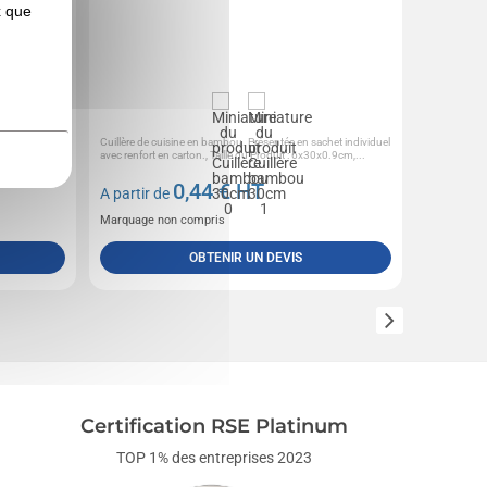
x que
s de fruits et
Cuillère de cuisine en bambou. Présentée en sachet individuel
Bois de hêtre
l ou...
avec renfort en carton., Taille du Produit : 6x30x0.9cm,...
Fabrication E
0,44
€ HT
A partir de
A partir 
Marquage non compris
Marquage 
OBTENIR UN DEVIS
Certification RSE Platinum
TOP 1% des entreprises 2023