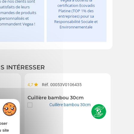
US INTÉRESSER
4,7
Réf. 00053V0106435
5,0
R
Cuillère bambou 30cm
Cuillè
oser
 site