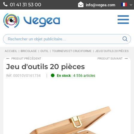
01 41 31 53 00
info@vegea.com
ACCUEIL
|
BRICOLAGE
|
OUTIL
|
TOURNEVIS ET CRUCIFORME
|
JEU D'OUTILS 20 PIÈCES
PRODUIT PRÉCÉDENT
PRODUIT SUIVANT
Jeu d'outils 20 pièces
Réf.
00010V0161734
En stock
: 4 556 articles