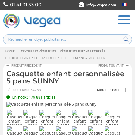
01 41 31 53 00
info@vegea.com
ACCUEIL
|
TEXTILES ET VÊTEMENTS
|
VÊTEMENTS ENFANTS ET BÉBÉS
|
TEXTILES ENFANT PUBLICITAIRES
|
CASQUETTE ENFANT 5 PANS SUNNY
PRODUIT PRÉCÉDENT
PRODUIT SUIVANT
Casquette enfant personnalisée
5 pans SUNNY
Réf.
00014V0054258
Marque :
Sol's
En stock
: 179 881 articles