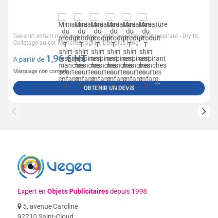
Tee-shirt enfant manches raglan, 100% polyester effet respirant - Dry fit,
Colletage au col, Manches raglan, Dos plus long
1,96
€ HT
A partir de
Marquage non compris
OBTENIR UN DEVIS
Expert en
Objets Publicitaires
depuis 1998
5, avenue Caroline
92210 Saint-Cloud