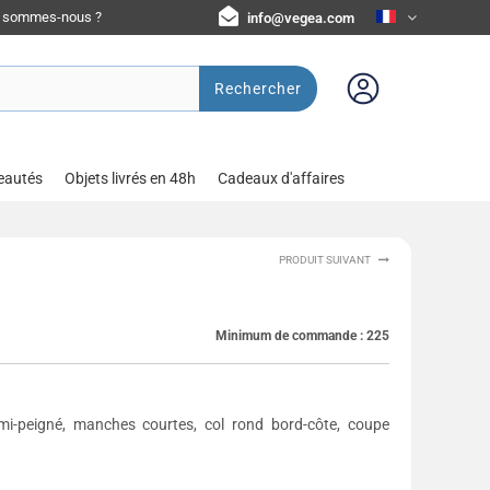
i sommes-nous ?
info@vegea.com
Rechercher
eautés
Objets livrés en 48h
Cadeaux d'affaires
PRODUIT SUIVANT
Minimum de commande :
225
mi-peigné, manches courtes, col rond bord-côte, coupe