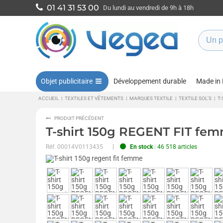
01 41 31 53 00
Du lundi au vendredi de 9h à 18h
Objet publicitaire
Développement durable
Made in
ACCUEIL
|
TEXTILES ET VÊTEMENTS
|
MARQUES TEXTILE
|
TEXTILE SOL'S
|
T-
PRODUIT PRÉCÉDENT
T-shirt 150g REGENT FIT fe
Réf.
00014V0113435
En stock
: 46 518 articles