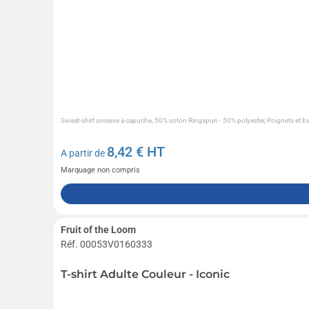
Sweat-shirt unisexe à capuche, 50% coton Ringspun - 50% polyester, Poignets et b
8,42
€ HT
A partir de
Marquage non compris
Fruit of the Loom
Réf. 00053V0160333
T-shirt Adulte Couleur - Iconic