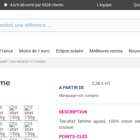
4.6/5 décerné par 5528 clients
L'équipe
Qu
 France
Moins de 1 euro
Eclipse solaire
Meilleures ventes
Nouv
SHIRT 150G REGENT FIT FEMME
mme
2,38
€ HT
A PARTIR DE
Marquage non compris
DESCRIPTION
Tee-shirt femme ajusté, 100% coton se
cousue.
POINTS-CLÉS