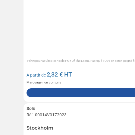
T-shirt pour adultes Iconic de Fruit Of The Loom. Fabriqué 100% en coton peigné fil
2,32
€ HT
A partir de
Marquage non compris
Sol's
Réf. 00014V0172023
Stockholm