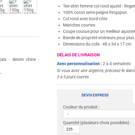
Tee-shirt femme col rond ajusté - Reg
100% coton semi-peigné Ringspun
Col rond avec bord-côte
Manches courtes
Coupe cousue pour un meilleur ajuste
Bande de propreté intérieure pour plus
Dimensions du colis : 48 x 34 x 17 cm
DÉLAIS DE LIVRAISON
çais - denim chine -
Avec personnalisation :
2 à 4 semaines
Si vous avez une urgence, précisez-le dan
L
3 à 5 jours ouvrés
DEVIS EXPRESS
Couleur du produit :
Quantité
(plusieurs choix possibles) :