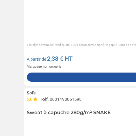
Tee-shirt homme col rond ajusté, 100% coton semi-peigné Ringspun, Bande de propr
2,38
€ HT
A partir de
Marquage non compris
Sol's
5,0
Réf. 00014V0061698
Sweat à capuche 280g/m² SNAKE