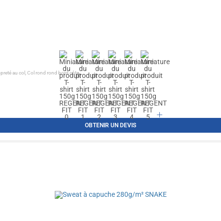
eté au col, Col rond rond bord côte...
OBTENIR UN DEVIS