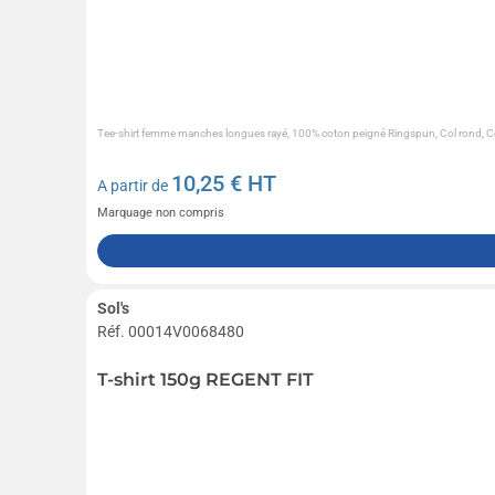
Tee-shirt femme manches longues rayé, 100% coton peigné Ringspun, Col rond, Coup
10,25
€ HT
A partir de
Marquage non compris
Sol's
Réf. 00014V0068480
T-shirt 150g REGENT FIT